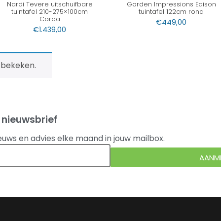
Nardi Tevere uitschuifbare
Garden Impressions Edison
tuintafel 210-275×100cm
tuintafel 122cm rond
Corda
€
449,00
€
1.439,00
 bekeken.
 nieuwsbrief
euws en advies elke maand in jouw mailbox.
AANM