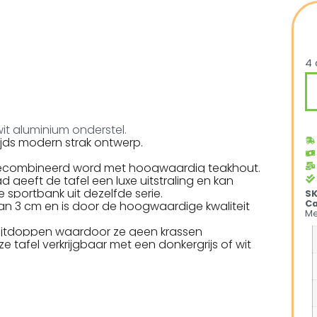
4 
it aluminium onderstel.
tijds modern strak ontwerp.
 gecombineerd word met hoogwaardig teakhout.
 geeft de tafel een luxe uitstraling en kan
sportbank uit dezelfde serie.
S
Ca
an 3 cm en is door de hoogwaardige kwaliteit
Me
slijtdoppen waardoor ze geen krassen
e tafel verkrijgbaar met een donkergrijs of wit