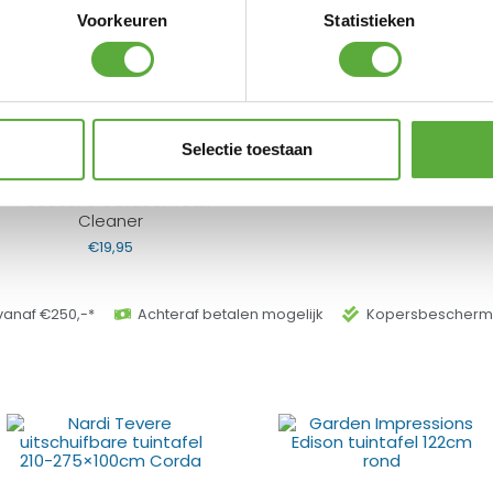
217x45cm – Zwart
tuinstoel – zwart/zwart
Voorkeuren
Statistieken
€
749,00
€
169,00
€
129,00
Selectie toestaan
4 Seasons Outdoor Teak
Cleaner
€
19,95
vanaf €250,-*
Achteraf betalen mogelijk
Kopersbeschermi