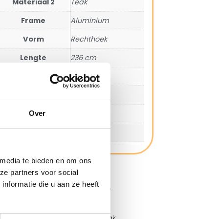
Materiaal 2
Teak
Frame
Aluminium
Vorm
Rechthoek
Lengte
236 cm
Breedte
100 cm
Hoogte
76 cm
Aantal personen
6
Over
SKU
Y1122-71
 media te bieden en om ons
ze partners voor social
nformatie die u aan ze heeft
4 Seasons Outdoor Teak