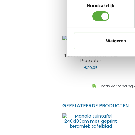
Yoi Ishi stapelbare
Noodzakelijk
tuinstoel –
zwart/donkergrijs
€
169,00
€
129,00
Weigeren
4 Seasons Outdoor Teak
Protector
€
29,95
Gratis verzending 
GERELATEERDE PRODUCTEN