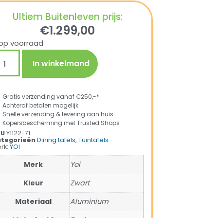
Ultiem Buitenleven prijs:
€
1.299,00
op voorraad
In winkelmand
Gratis verzending vanaf €250,-*
Achteraf betalen mogelijk
Snelle verzending & levering aan huis
Kopersbescherming met Trusted Shops
KU
Y1122-71
tegorieën
Dining tafels
,
Tuintafels
rk:
YOI
Merk
Yoi
Kleur
Zwart
Materiaal
Aluminium