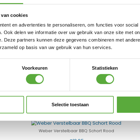
 van cookies
 Shops
ent en advertenties te personaliseren, om functies voor social
. Ook delen we informatie over uw gebruik van onze site met on
e. Deze partners kunnen deze gegevens combineren met andere i
erzameld op basis van uw gebruik van hun services.
Weber Handschoenen Kevlar (S/M)
Voorkeuren
Statistieken
€
54,95
Weber Dessertbord Ø20cm (set 2 stuks)
€
14,99
Selectie toestaan
Weber Reinigingsspatel Barbecue
€
11,95
Weber Verstelbaar BBQ Schort Rood