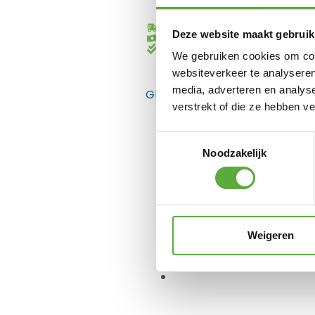
Gratis verzending vanaf €250,-*
Deze website maakt gebruik
Achteraf betalen mogelijk
Kopersbescherming met Trusted
We gebruiken cookies om cont
websiteverkeer te analyseren
media, adverteren en analys
GERELATEERDE PRODUCTEN
verstrekt of die ze hebben v
Toestemmingsselectie
Noodzakelijk
Weigeren