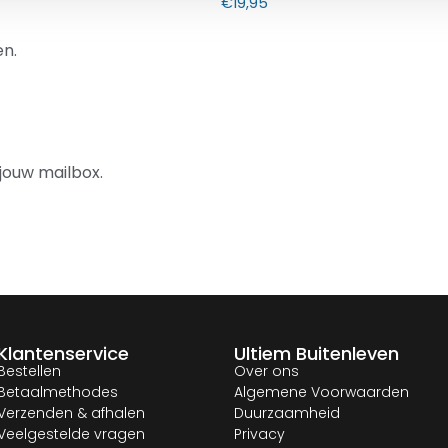
€
19,95
n.
jouw mailbox.
Klantenservice
Ultiem Buitenleven
Bestellen
Over ons
Betaalmethodes
Algemene Voorwaarden
Verzenden & afhalen
Duurzaamheid
Veelgestelde vragen
Privacy