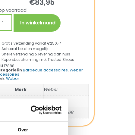
€
83,95
op voorraad
In winkelmand
Gratis verzending vanaf €250,-*
Achteraf betalen mogelijk
Snelle verzending & levering aan huis
Kopersbescherming met Trusted Shops
KU
17888
tegorieën
Barbecue accessoires
,
Weber
cessoires
rk:
Weber
Merk
Weber
SKU
17888
EAN
077924122668
Over