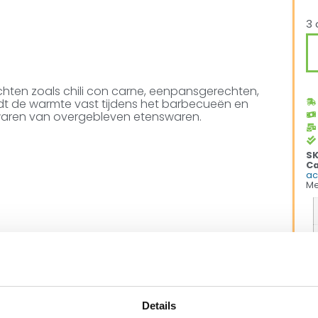
3 
chten zoals chili con carne, eenpansgerechten,
udt de warmte vast tijdens het barbecueën en
waren van overgebleven etenswaren.
S
Ca
ac
Me
Details