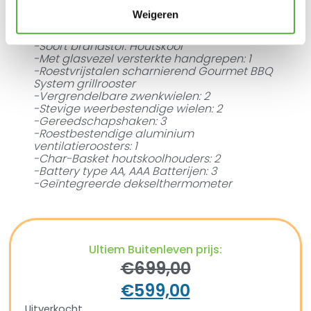
110.5cm H x 121.9cm B x 76.2cm D
Weigeren
-Diameter: 57cm
-Gewicht: 45.8kg
-Soort brandstof: Houtskool
-Met glasvezel versterkte handgrepen: 1
-Roestvrijstalen scharnierend Gourmet BBQ
System grillrooster
-Vergrendelbare zwenkwielen: 2
-Stevige weerbestendige wielen: 2
-Gereedschapshaken: 3
-Roestbestendige aluminium
ventilatieroosters: 1
-Char-Basket houtskoolhouders: 2
-Battery type AA, AAA Batterijen: 3
-Geïntegreerde dekselthermometer
Ultiem Buitenleven prijs:
€
699,00
€
599,00
Uitverkocht