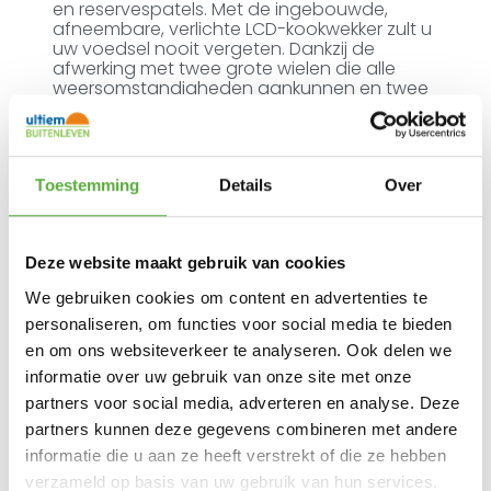
en reservespatels. Met de ingebouwde,
afneembare, verlichte LCD-kookwekker zult u
uw voedsel nooit vergeten. Dankzij de
afwerking met twee grote wielen die alle
weersomstandigheden aankunnen en twee
vergrendelbare zwenkwielen, kunt u uw
barbecue met gemak over uw terras
verplaatsen – en voorkomen dat hij
halverwege het barbecueën wegrolt. De
ketel en deksel van de Performer Premium
Toestemming
Details
Over
GBS Houtskoolbarbecue worden geleverd
met 10 jaar beperkte garantie: ze zullen
gegarandeerd niet doorroesten of -
branden.
Deze website maakt gebruik van cookies
We gebruiken cookies om content en advertenties te
Klaar met barbecueën? Gebruik het RVS
One-Touch-reinigingssysteem om de
personaliseren, om functies voor social media te bieden
houtskoolas in één keer uit de ketel van de
en om ons websiteverkeer te analyseren. Ook delen we
barbecue in de uitneembare, extra grote,
informatie over uw gebruik van onze site met onze
zwarte aluminium asopvangbak te vegen.
Zo wordt al het roet op één handige locatie
partners voor social media, adverteren en analyse. Deze
opgeslagen, voor snel en makkelijk
partners kunnen deze gegevens combineren met andere
schoonmaken.
informatie die u aan ze heeft verstrekt of die ze hebben
Touch-N-Go-ontsteking
verzameld op basis van uw gebruik van hun services.