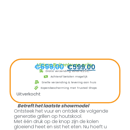
Ultiem Buitenleven prijs:
€
699,00
€
599,00
Gratis verzending vanaf €250,-*
Achteraf betalen mogelijk
Snelle verzending & levering aan huis
Kopersbescherming met Trusted Shops
Uitverkocht
Betreft het laatste showmodel
Ontsteek het vuur en ontdek de volgende
generatie grillen op houtskool.
Met één druk op de knop zijn de kolen
gloeiend heet en sist het eten. Nu hoeft u