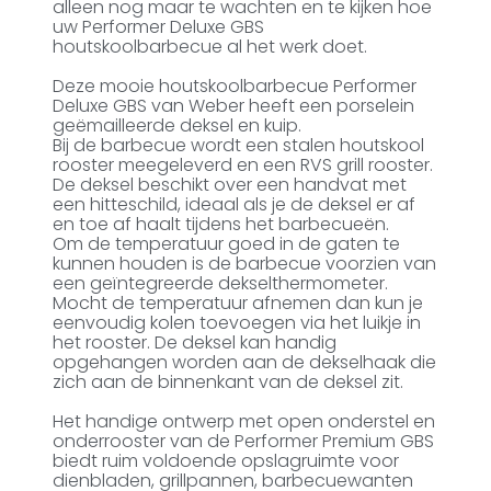
alleen nog maar te wachten en te kijken hoe
uw Performer Deluxe GBS
houtskoolbarbecue al het werk doet.
Deze mooie houtskoolbarbecue Performer
Deluxe GBS van Weber heeft een porselein
geëmailleerde deksel en kuip.
Bij de barbecue wordt een stalen houtskool
rooster meegeleverd en een RVS grill rooster.
De deksel beschikt over een handvat met
een hitteschild, ideaal als je de deksel er af
en toe af haalt tijdens het barbecueën.
Om de temperatuur goed in de gaten te
kunnen houden is de barbecue voorzien van
een geïntegreerde dekselthermometer.
Mocht de temperatuur afnemen dan kun je
eenvoudig kolen toevoegen via het luikje in
het rooster. De deksel kan handig
opgehangen worden aan de dekselhaak die
zich aan de binnenkant van de deksel zit.
Het handige ontwerp met open onderstel en
onderrooster van de Performer Premium GBS
biedt ruim voldoende opslagruimte voor
dienbladen, grillpannen, barbecuewanten