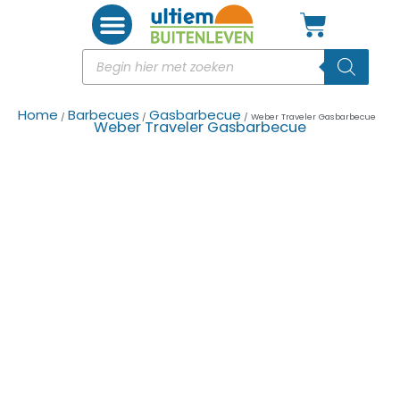
Woon accessoires
Home
Barbecues
Gasbarbecue
/
/
/ Weber Traveler Gasbarbecue
Weber Traveler Gasbarbecue