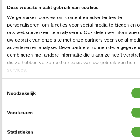
• Groot grillgebied zodat je hele maaltijd op
Deze website maakt gebruik van cookies
hetzelfde moment klaar is
• Doelbewust ontworpen voor optimaal
We gebruiken cookies om content en advertenties te
gasgebruik
• Dankzij het low-to-high-temperatuurbereik
personaliseren, om functies voor social media te bieden en 
barbecue je alles, van pannenkoeken tot steaks
• Eenvoudig te vervoeren zodat je hem overal mee
ons websiteverkeer te analyseren. Ook delen we informatie 
naartoe kunt nemen
uw gebruik van onze site met onze partners voor social medi
• Grill is bevestigd aan het onderstel zodat je hem
in een mum van tijd hebt opgesteld en kunt
adverteren en analyse. Deze partners kunnen deze gegeven
barbecueën
combineren met andere informatie die u aan ze heeft verstrek
Barbecuespecificaties:
Hoofdbranders: kW 3.8
die ze hebben verzameld op basis van uw gebruik van hun
Afmetingen – deksel dicht (centimeters) 94.5cm H
x 110.8cm B x 58.4cm D
services.
Totaal grilloppervlak (centimeters) 2065 cm2
Weight (kg) 28.141
Roestvrijstalen branders 1
Toestemmingsselectie
Soort brandstof Propaan/butaan (gasbusje
apart verkrijgbaar)
Noodzakelijk
Stevige weerbestendige wielen 2
Gereedschapshaken 3
Voorkeuren
Ultiem Buitenleven prijs:
Statistieken
€
529,00
€
439,00