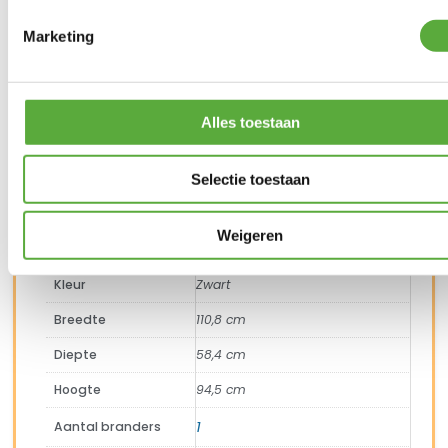
3 op voorraad
Marketing
In winkelmand
Gratis verzending vanaf €250,-*
Alles toestaan
Achteraf betalen mogelijk
Snelle verzending & levering aan huis
Kopersbescherming met Trusted Shops
Selectie toestaan
SKU
9010064
Categorieën
Barbecues
,
Gasbarbecue
,
Weber barbecues
Merk:
Weber
Weigeren
Merk
Weber
Kleur
Zwart
Breedte
110,8 cm
Diepte
58,4 cm
Hoogte
94,5 cm
1
Aantal branders