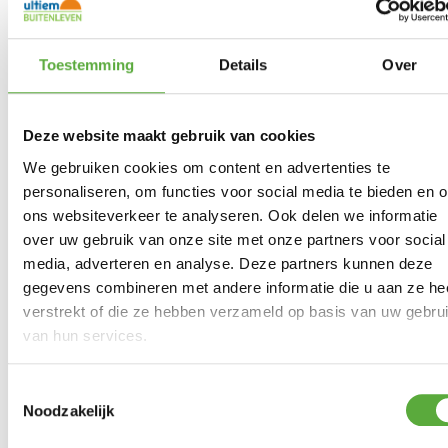
Merk
Madison
Kleur
Terracotta
Toestemming
Details
Over
Materiaal
50% katoen
Materiaal 2
45% polyester
Deze website maakt gebruik van cookies
Vorm
Vierkant
We gebruiken cookies om content en advertenties te
personaliseren, om functies voor social media te bieden en 
Lengte
50 cm
ons websiteverkeer te analyseren. Ook delen we informatie
Breedte
50 cm
over uw gebruik van onze site met onze partners voor social
media, adverteren en analyse. Deze partners kunnen deze
Hoogte
5 cm
gegevens combineren met andere informatie die u aan ze he
verstrekt of die ze hebben verzameld op basis van uw gebru
SKU
SEATB261
van hun services.
EAN
8713229373689
Toestemmingsselectie
Noodzakelijk