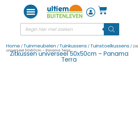
Woon accessoires
Home
Tuinmeubelen
Tuinkussens
Tuinstoelkussens
/
/
/
/ Zi
universeel 50x50cm – Panama Terra
Zitkussen universeel 50x50cm – Panama
Terra