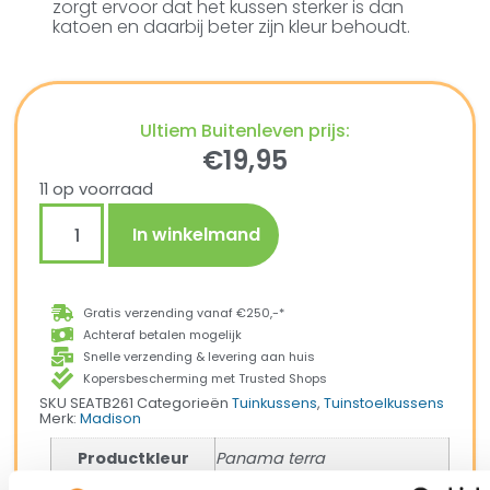
zorgt ervoor dat het kussen sterker is dan
katoen en daarbij beter zijn kleur behoudt.
Ultiem Buitenleven prijs:
€
19,95
11 op voorraad
In winkelmand
Gratis verzending vanaf €250,-*
Achteraf betalen mogelijk
Snelle verzending & levering aan huis
Kopersbescherming met Trusted Shops
SKU
SEATB261
Categorieën
Tuinkussens
,
Tuinstoelkussens
Merk:
Madison
Productkleur
Panama terra