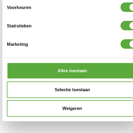
Voorkeuren
Gratis verzending vanaf €250,-*
Achteraf betalen mogelijk
Statistieken
Kopersbescherming met Trusted Shops
GERELATEERDE PRODUCTEN
Marketing
Alles toestaan
Tuinbank
kussen
Selectie toestaan
120x48cm –
Panama
Rood
€
39,95
Weigeren