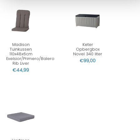
Madison
Keter
Tuinkussen
Opbergbox
110x48x6cm
Novel 340 liter
Exelsior/Primero/Balero
€
99,00
Rib Liver
€
44,99