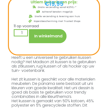
Ultiem Buitenleven prijs:
€
19,95
Gratis verzending vanaf €250,-*
Achteraf betalen mogelijk
Snelle verzending & levering aan huis
Kopersbescherming met Trusted Shops
11 op voorraad
In winkelmand
Heeft u een universeel te gebruiken kussen
nodig? Het Madison zit kussen is te gebruiken
als zitkussen, rug kussen of als hocker op uw
tuin- voetenbank.
Het zit kussen is geschikt voor alle materialen
meubelen. De panama serie bestaat uit uni
kleuren van goede kwaliteit. Het uni dessin is
goed als basis te gebruiken voor trendy
combinaties in alle kleurthema’s.
Het kussen is gemaakt van 50% katoen, 45%
polyester en 5% gerecyclede stoffen. Dit