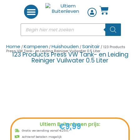
Woon accessoires
Home
Kamperen
Huishouden
Sanitair
/
/
/
/ 123 Products
Press VW Tank- en Leiding Reiniger Vuilwater 0.5 Liter
123 Products Press VW Tank- en Leiding
Reiniger Vuilwater 0.5 Liter
Ultiem Buitenleven prijs:
€
9,99
Gratis verzending vanaf €250,-*
Achteraf betalen mogelijk