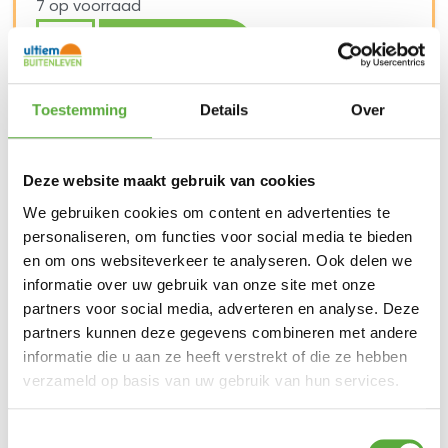
7 op voorraad
In winkelmand
Toestemming
Details
Over
Gratis verzending vanaf €250,-*
Achteraf betalen mogelijk
Snelle verzending & levering aan huis
Kopersbescherming met Trusted Shops
Deze website maakt gebruik van cookies
SKU
58062201
Categorieën
Huishouden
,
Kamperen
,
We gebruiken cookies om content en advertenties te
Sanitair
Merk:
123 Products
personaliseren, om functies voor social media te bieden
en om ons websiteverkeer te analyseren. Ook delen we
informatie over uw gebruik van onze site met onze
partners voor social media, adverteren en analyse. Deze
partners kunnen deze gegevens combineren met andere
Gratis verzending vanaf €250,-*
informatie die u aan ze heeft verstrekt of die ze hebben
Achteraf betalen mogelijk
Kopersbescherming met Trusted Shops
verzameld op basis van uw gebruik van hun services.
GERELATEERDE PRODUCTEN
Toestemmingsselectie