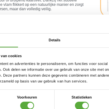
ur of druipend kaarsvet. Dankzij het subtiele
e vlam flikkert op een natuurlijke manier en zorgt
rsen, maar dan volledig veilig.
eit en stijl gegarandeerd
nde vlam
 geen kaarsvet
 batterijen (niet inbegrepen)
functies:
Details
kte
isch aan
voor iedere dinertafel
 van cookies
lle decoratie in huis
ent en advertenties te personaliseren, om functies voor social
ijen:
. Ook delen we informatie over uw gebruik van onze site met on
na's Collection oplaadbare batterijen. Andere merken
st kunnen komen te zitten.
e. Deze partners kunnen deze gegevens combineren met andere i
erzameld op basis van uw gebruik van hun services.
 EN ALTERNATIEVE PRODUCTEN
Voorkeuren
Statistieken
Durasonic 10 stuks AA