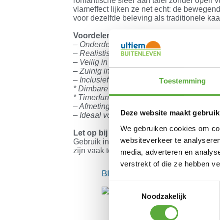
romantische sfeer aan tafel zonder open vu
vlameffect lijken ze net echt: de bewegend
voor dezelfde beleving als traditionele kaa
Voordelen:
– Onderdeel van Anna’s Collection – kwalit
– Realistisch vlameffect door de bewege
– Veilig in gebruik: geen vuur, geen rook,
– Zuinig in batterijverbruik, werkt op 2x AA
– Inclusief afstandsbediening met handige 
Toestemming
* Dimbare vlam voor de gewenste lichtster
* Timerfunctie van 2, 4, 6 of 8 uur automat
– Afmeting:
23 cm hoog
– perfect formaat 
Deze website maakt gebruik
– Ideaal voor diners, feesttafels en sfeervo
We gebruiken cookies om cont
Let op bij gebruik van oplaadbare batter
websiteverkeer te analyseren
Gebruik in de dinerkaarsen uitsluitend An
zijn vaak te dik, waardoor de batterijen va
media, adverteren en analys
verstrekt of die ze hebben v
BIJPASSENDE ACCESSOIRES
Toestemmingsselectie
Noodzakelijk