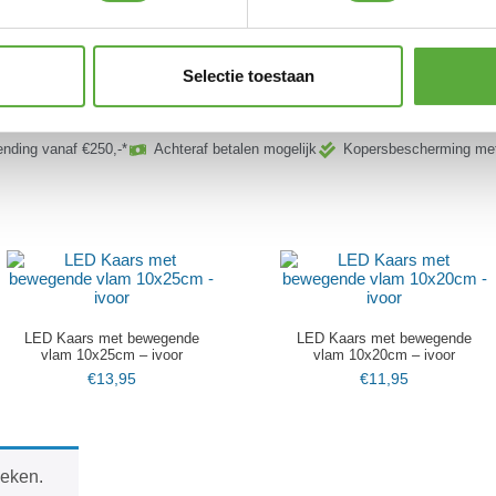
Anna’s Collection oplaadbare
alkaline batterij
batterij AA 4 stuks
€
3,79
€
8,95
Selectie toestaan
ending vanaf €250,-*
Achteraf betalen mogelijk
Kopersbescherming met
LED Kaars met bewegende
LED Kaars met bewegende
vlam 10x25cm – ivoor
vlam 10x20cm – ivoor
€
13,95
€
11,95
keken.