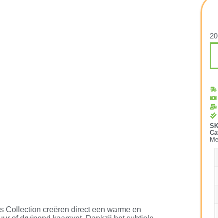
20
S
Ca
Me
’s Collection creëren direct een warme en