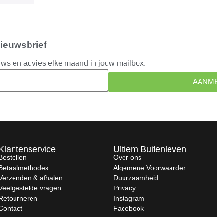
nieuwsbrief
uws en advies elke maand in jouw mailbox.
AANM
Klantenservice
Ultiem Buitenleven
Bestellen
Over ons
Betaalmethodes
Algemene Voorwaarden
Verzenden & afhalen
Duurzaamheid
Veelgestelde vragen
Privacy
Retourneren
Instagram
Contact
Facebook