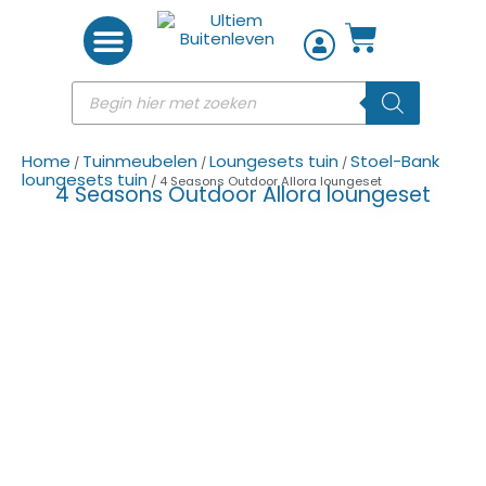
Woon accessoires
Home
Tuinmeubelen
Loungesets tuin
Stoel-Bank
/
/
/
loungesets tuin
/ 4 Seasons Outdoor Allora loungeset
4 Seasons Outdoor Allora loungeset