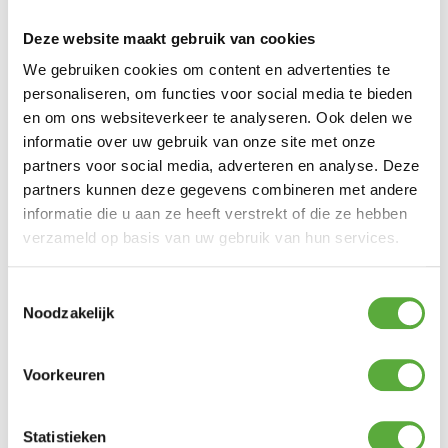
Rope
Materiaal
aluminium
Materiaal 2
Deze website maakt gebruik van cookies
189 cm
Breedte
We gebruiken cookies om content en advertenties te
80 cm
Diepte
personaliseren, om functies voor social media te bieden
68 cm
Hoogte
en om ons websiteverkeer te analyseren. Ook delen we
45 cm
Zit hoogte
informatie over uw gebruik van onze site met onze
46 cm
Zit diepte
partners voor social media, adverteren en analyse. Deze
17073
SKU
partners kunnen deze gegevens combineren met andere
8720087021454
EAN
informatie die u aan ze heeft verstrekt of die ze hebben
verzameld op basis van uw gebruik van hun services.
Toestemmingsselectie
BIJPASSENDE ACCESSOIRES EN ALTERNATIEVE
Noodzakelijk
PRODUCTEN
Voorkeuren
4 Seasons Outdoor Sofie salontafel keramisch
travertin 50 x 60 cm – Terre
Statistieken