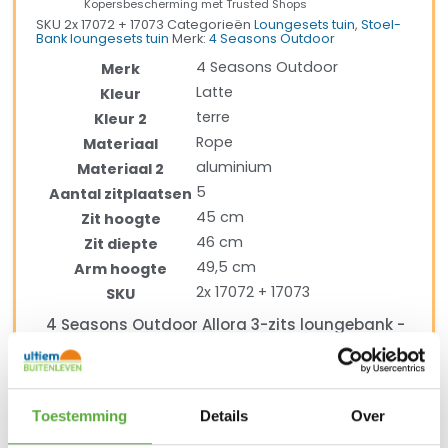
Kopersbescherming met Trusted Shops
SKU
2x 17072 + 17073
Categorieën
Loungesets tuin
,
Stoel-
Bank loungesets tuin
Merk:
4 Seasons Outdoor
4 Seasons Outdoor
Merk
Latte
Kleur
terre
Kleur 2
Rope
Materiaal
aluminium
Materiaal 2
5
Aantal zitplaatsen
45 cm
Zit hoogte
46 cm
Zit diepte
49,5 cm
Arm hoogte
2x 17072 + 17073
SKU
4 Seasons Outdoor Allora 3-zits loungebank -
Terre
4 Seasons Outdoor
Merk
Latte
Kleur
Toestemming
Details
Over
terre
Kleur 2