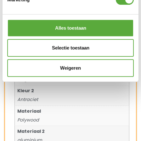
Gratis verzending vanaf €250,-*
Achteraf betalen mogelijk
Snelle verzending & levering aan huis
Kopersbescherming met Trusted Shops
Alles toestaan
SKU
41310
Categorie
Dining tafels
Merk:
Lesli
Selectie toestaan
Merk
Lesli
Weigeren
Kleur
Beige
Kleur 2
Antraciet
Materiaal
Polywood
Materiaal 2
aluminium