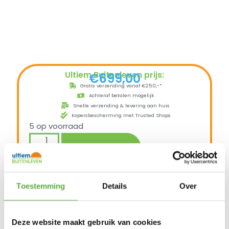
Ultiem Buitenleven prijs:
€
699,00
Gratis verzending vanaf €250,-*
Achteraf betalen mogelijk
Snelle verzending & levering aan huis
Kopersbescherming met Trusted Shops
5 op voorraad
In winkelmand
Toestemming
Details
Over
De Arezzo picknick tafel heeft een aluminium
frame met een polywood tafelblad.
Polywood is een duurzaam kunststof met de
uiterlijke kenmerken van hout. Het grote
Deze website maakt gebruik van cookies