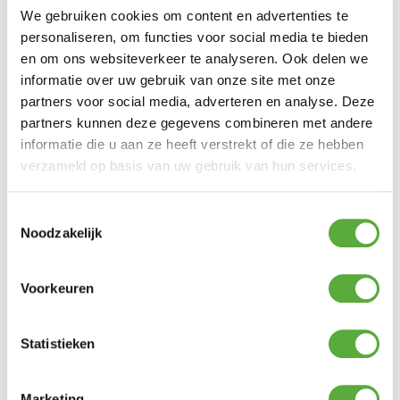
voordeel van polywood is dat het niet kan
gaan rotten en/of barsten.
We gebruiken cookies om content en advertenties te
personaliseren, om functies voor social media te bieden
Een mooie natuurlijke uitstraling en genoeg
en om ons websiteverkeer te analyseren. Ook delen we
ruimte voor 6 personen.
informatie over uw gebruik van onze site met onze
De Arezzo picknickset is een aanwinst voor
partners voor social media, adverteren en analyse. Deze
iedere tuin!
partners kunnen deze gegevens combineren met andere
Afmeting:
informatie die u aan ze heeft verstrekt of die ze hebben
– tafel 200 x 89 x 75 cm
verzameld op basis van uw gebruik van hun services.
– bank 200 x 28 x 45 cm
Toestemmingsselectie
Noodzakelijk
Ultiem Buitenleven prijs:
€
699,00
Voorkeuren
5 op voorraad
Statistieken
In winkelmand
Marketing