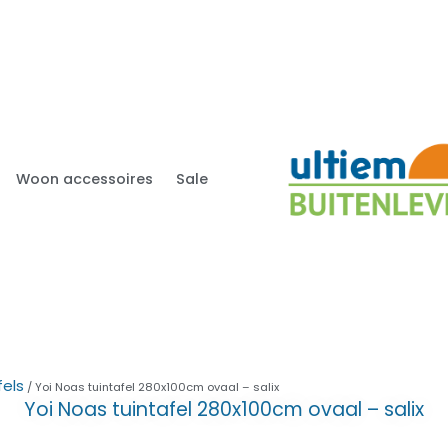
Woon accessoires
Sale
fels
/ Yoi Noas tuintafel 280x100cm ovaal – salix
Yoi Noas tuintafel 280x100cm ovaal – salix