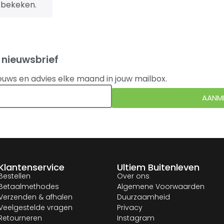
 bekeken.
 nieuwsbrief
euws en advies elke maand in jouw mailbox.
AANM
Klantenservice
Ultiem Buitenleven
Bestellen
Over ons
Betaalmethodes
Algemene Voorwaarden
Verzenden & afhalen
Duurzaamheid
Veelgestelde vragen
Privacy
Retourneren
Instagram