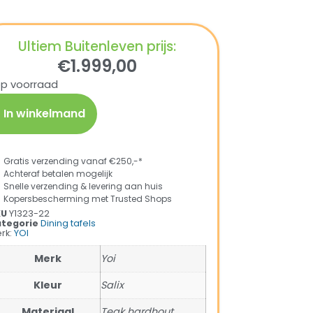
Ultiem Buitenleven prijs:
€
1.999,00
op voorraad
In winkelmand
Gratis verzending vanaf €250,-*
Achteraf betalen mogelijk
Snelle verzending & levering aan huis
Kopersbescherming met Trusted Shops
KU
Y1323-22
tegorie
Dining tafels
rk:
YOI
Merk
Yoi
Kleur
Salix
Materiaal
Teak hardhout