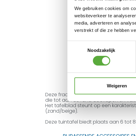
We gebruiken cookies om cont
websiteverkeer te analyseren
media, adverteren en analys
verstrekt of die ze hebben v
Toestemmingsselectie
Noodzakelijk
Weigeren
Deze fraaie ovale tuintafel heeft een
die tot aan de rand doorlopen en vakk
Het tafelblad steunt op een karakterist
(zand/beige).
Deze tuintafel biedt plaats aan 6 tot 8