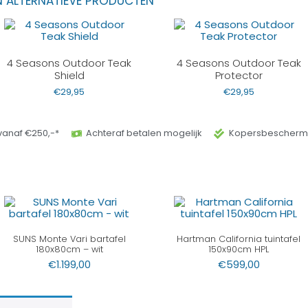
N ALTERNATIEVE PRODUCTEN
4 Seasons Outdoor Teak
4 Seasons Outdoor Teak
Shield
Protector
€
29,95
€
29,95
vanaf €250,-*
Achteraf betalen mogelijk
Kopersbeschermi
SUNS Monte Vari bartafel
Hartman California tuintafel
180x80cm – wit
150x90cm HPL
€
1.199,00
€
599,00