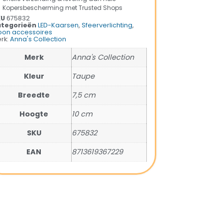
Kopersbescherming met Trusted Shops
KU
675832
tegorieën
LED-Kaarsen
,
Sfeerverlichting
,
on accessoires
rk:
Anna's Collection
Merk
Anna's Collection
Kleur
Taupe
Breedte
7,5 cm
Hoogte
10 cm
SKU
675832
EAN
8713619367229