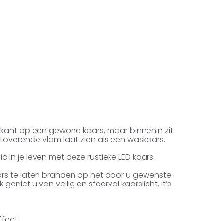
tenkant op een gewone kaars, maar binnenin zit
etoverende vlam laat zien als een waskaars.
c in je leven met deze rustieke LED kaars.
ars te laten branden op het door u gewenste
eniet u van veilig en sfeervol kaarslicht. It’s
ffect