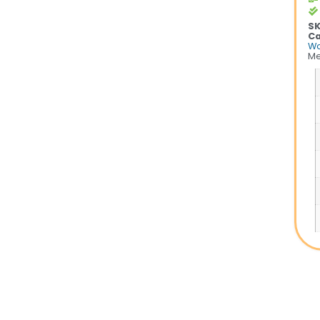
S
Ca
Wo
Me