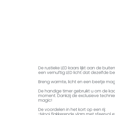
De rustieke LED kaars lijkt aan de bui
een vernuftig LED licht dat dezelfde b
Breng warmte, licht en een beetje magi
De handige timer gebruikt u om de ka
moment. Dankzij de exclusieve techniek g
magic!
De voordelen in het kort op een rij:
-Mooi flakkerende vlam met sfeervol e