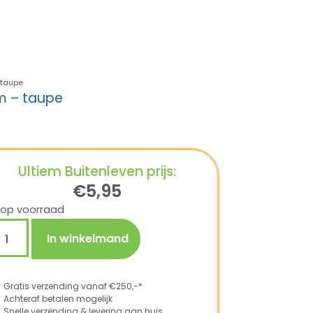
 taupe
m – taupe
Ultiem Buitenleven prijs:
€
5,95
 op voorraad
In winkelmand
Gratis verzending vanaf €250,-*
Achteraf betalen mogelijk
Snelle verzending & levering aan huis