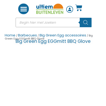
Woon accessoires
Home
Barbecues
Big Green Egg accessoires
/
/
/ Big
Green Egg EGGmitt BBQ Glove
Big Green Egg EGGmitt BBQ Glove