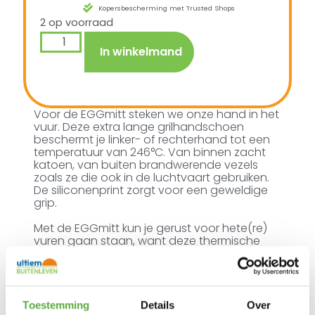
Kopersbescherming met Trusted Shops
2 op voorraad
In winkelmand
Voor de EGGmitt steken we onze hand in het
vuur. Deze extra lange grilhandschoen
beschermt je linker- of rechterhand tot een
temperatuur van 246°C. Van binnen zacht
katoen, van buiten brandwerende vezels
zoals ze die ook in de luchtvaart gebruiken.
De siliconenprint zorgt voor een geweldige
grip.
Met de EGGmitt kun je gerust voor hete(re)
vuren gaan staan, want deze thermische
isolatie-handschoen is lang genoeg om ook
je pols en onderarm te beschermen tegen
de hitte van je Big Green Egg. De aparte
compartimenten voor de vingers zorgen
voor een ultieme grip en controle. De
Toestemming
Details
Over