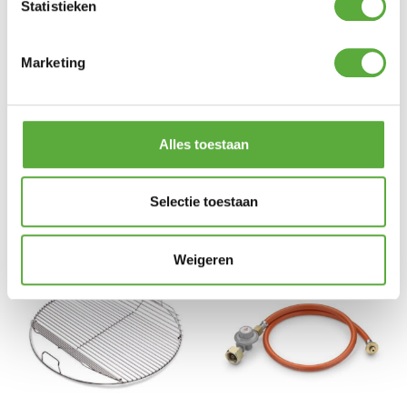
Statistieken
SKU
117090
Marketing
Alles toestaan
Gratis verzending vanaf €250,-*
Achteraf betalen mogelijk
Kopersbescherming met Trusted Shops
Selectie toestaan
GERELATEERDE PRODUCTEN
Weigeren