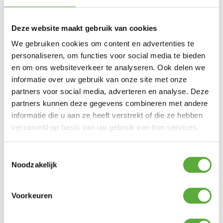
EGGmitt is beschikbaar in 1 maat, want one
size fits all!
Deze website maakt gebruik van cookies
We gebruiken cookies om content en advertenties te
personaliseren, om functies voor social media te bieden
Ultiem Buitenleven prijs:
€
32,50
en om ons websiteverkeer te analyseren. Ook delen we
informatie over uw gebruik van onze site met onze
2 op voorraad
partners voor social media, adverteren en analyse. Deze
In winkelmand
partners kunnen deze gegevens combineren met andere
informatie die u aan ze heeft verstrekt of die ze hebben
verzameld op basis van uw gebruik van hun services.
Gratis verzending vanaf €250,-*
Achteraf betalen mogelijk
Toestemmingsselectie
Snelle verzending & levering aan huis
Noodzakelijk
Kopersbescherming met Trusted Shops
SKU
117090
Categorieën
Barbecues
,
Big Green Egg accessoires
Merk:
Big Green Egg
Voorkeuren
Merk
Big Green Egg