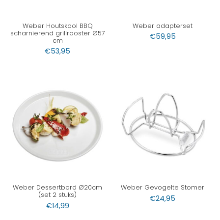
Weber Houtskool BBQ
Weber adapterset
scharnierend grillrooster Ø57
€
59,95
cm
€
53,95
Weber Dessertbord Ø20cm
Weber Gevogelte Stomer
(set 2 stuks)
€
24,95
€
14,99