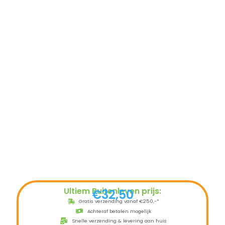
Ultiem Buitenleven prijs:
€
32,50
Gratis verzending vanaf €250,-*
Achteraf betalen mogelijk
Snelle verzending & levering aan huis