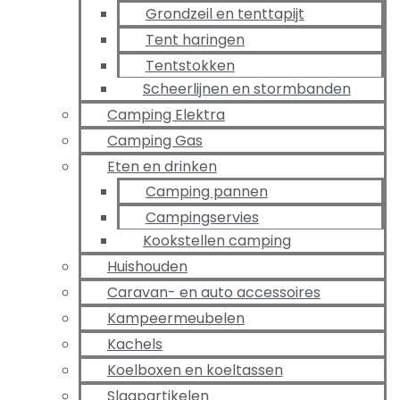
Grondzeil en tenttapijt
Tent haringen
Tentstokken
Scheerlijnen en stormbanden
Camping Elektra
Camping Gas
Eten en drinken
Camping pannen
Campingservies
Kookstellen camping
Huishouden
Caravan- en auto accessoires
Kampeermeubelen
Kachels
Koelboxen en koeltassen
Slaapartikelen