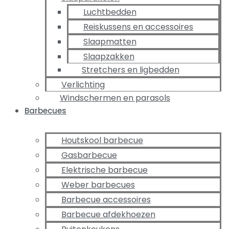
Luchtbedden
Reiskussens en accessoires
Slaapmatten
Slaapzakken
Stretchers en ligbedden
Verlichting
Windschermen en parasols
Barbecues
Houtskool barbecue
Gasbarbecue
Elektrische barbecue
Weber barbecues
Barbecue accessoires
Barbecue afdekhoezen