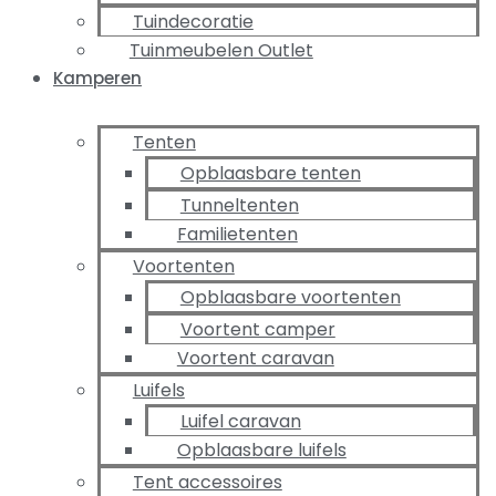
Tuindecoratie
Tuinmeubelen Outlet
Kamperen
Tenten
Opblaasbare tenten
Tunneltenten
Familietenten
Voortenten
Opblaasbare voortenten
Voortent camper
Voortent caravan
Luifels
Luifel caravan
Opblaasbare luifels
Tent accessoires