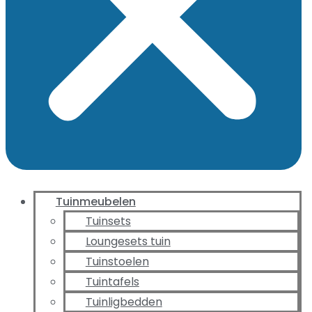
Tuinmeubelen
Tuinsets
Loungesets tuin
Tuinstoelen
Tuintafels
Tuinligbedden