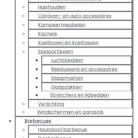
Huishouden
Caravan- en auto accessoires
Kampeermeubelen
Kachels
Koelboxen en koeltassen
Slaapartikelen
Luchtbedden
Reiskussens en accessoires
Slaapmatten
Slaapzakken
Stretchers en ligbedden
Verlichting
Windschermen en parasols
Barbecues
Houtskool barbecue