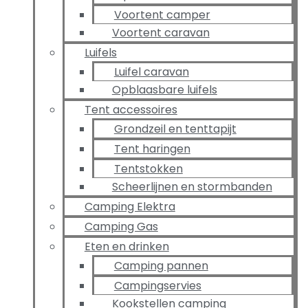
Voortent camper
Voortent caravan
Luifels
Luifel caravan
Opblaasbare luifels
Tent accessoires
Grondzeil en tenttapijt
Tent haringen
Tentstokken
Scheerlijnen en stormbanden
Camping Elektra
Camping Gas
Eten en drinken
Camping pannen
Campingservies
Kookstellen camping