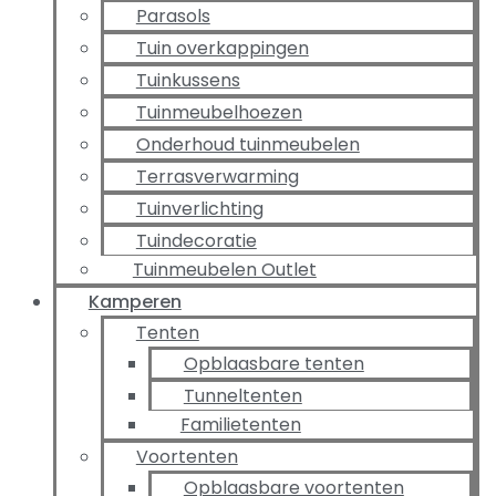
Parasols
Tuin overkappingen
Tuinkussens
Tuinmeubelhoezen
Onderhoud tuinmeubelen
Terrasverwarming
Tuinverlichting
Tuindecoratie
Tuinmeubelen Outlet
Kamperen
Tenten
Opblaasbare tenten
Tunneltenten
Familietenten
Voortenten
Opblaasbare voortenten