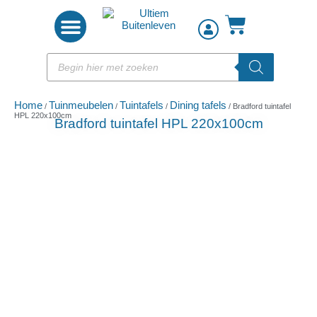
Woon accessoires
Home
Tuinmeubelen
Tuintafels
Dining tafels
/
/
/
/ Bradford tuintafel
HPL 220x100cm
Bradford tuintafel HPL 220x100cm