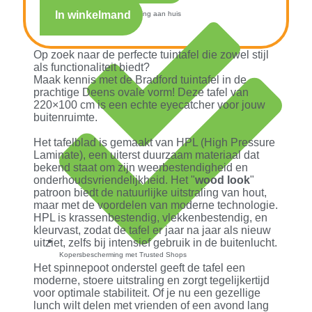
In winkelmand
Snelle verzending & levering aan huis
Op zoek naar de perfecte tuintafel die zowel stijl
als functionaliteit biedt?
Maak kennis met de Bradford tuintafel in de
prachtige Deens ovale vorm! Deze tafel van
220×100 cm is een echte eyecatcher voor jouw
buitenruimte.
Het tafelblad is gemaakt van HPL (High Pressure
Laminate), een uiterst duurzaam materiaal dat
bekend staat om zijn weerbestendigheid en
onderhoudsvriendelijkheid. Het "
wood look
"
patroon biedt de natuurlijke uitstraling van hout,
maar met de voordelen van moderne technologie.
HPL is krassenbestendig, vlekkenbestendig, en
kleurvast, zodat de tafel er jaar na jaar als nieuw
uitziet, zelfs bij intensief gebruik in de buitenlucht.
Kopersbescherming met Trusted Shops
Het spinnepoot onderstel geeft de tafel een
moderne, stoere uitstraling en zorgt tegelijkertijd
voor optimale stabiliteit. Of je nu een gezellige
lunch wilt delen met vrienden of een avond lang