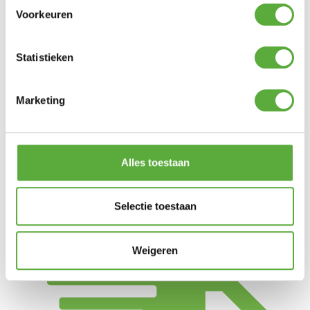
Voorkeuren
Bradford tuinbank 182cm
Statistieken
€
399,00
Montana verstelbare tuinstoel – Antraciet
Marketing
€
289,00
Valentina verstelbare tuinstoel – polywood arm
Alles toestaan
€
299,00
Victoria verstelbare tuinstoel – polywood arm
Selectie toestaan
€
299,00
€
249,00
Weigeren