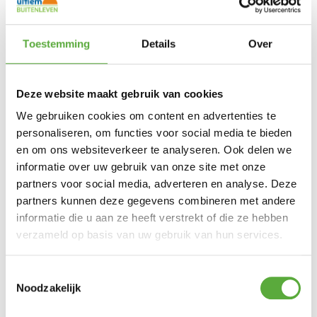
Bruin
Materiaal
Aluminium
Toestemming
Details
Over
Materiaal 2
HPL
Vorm
Rechthoek
Deze website maakt gebruik van cookies
Lengte
220 cm
We gebruiken cookies om content en advertenties te
personaliseren, om functies voor social media te bieden
Breedte
100 cm
en om ons websiteverkeer te analyseren. Ook delen we
Hoogte
76 cm
informatie over uw gebruik van onze site met onze
partners voor social media, adverteren en analyse. Deze
SKU
82380-WO
partners kunnen deze gegevens combineren met andere
EAN
informatie die u aan ze heeft verstrekt of die ze hebben
8720289834357
verzameld op basis van uw gebruik van hun services.
Toestemmingsselectie
Noodzakelijk
BIJPASSENDE ACCESSOIRES EN ALTERNATIEVE
PRODUCTEN