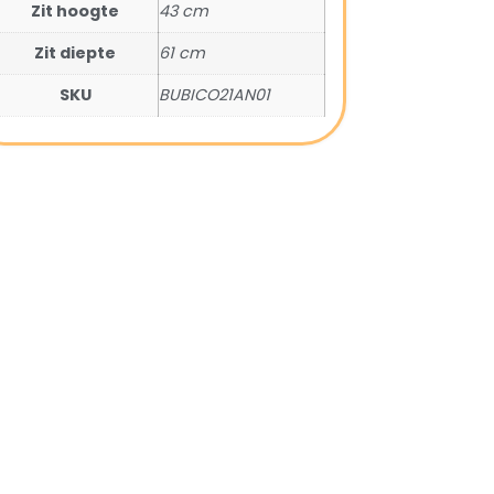
Zit hoogte
43 cm
Zit diepte
61 cm
SKU
BUBICO21AN01