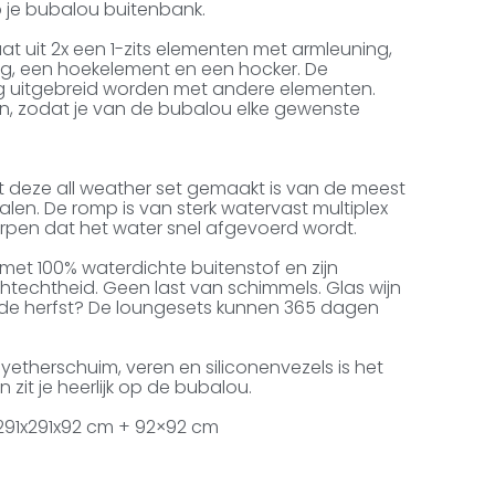
p je bubalou buitenbank.
at uit 2x een 1-zits elementen met armleuning,
ng, een hoekelement en een hocker. De
ig uitgebreid worden met andere elementen.
en, zodat je van de bubalou elke gewenste
t deze all weather set gemaakt is van de meest
en. De romp is van sterk watervast multiplex
rpen dat het water snel afgevoerd wordt.
met 100% waterdichte buitenstof en zijn
htechtheid. Geen last van schimmels. Glas wijn
 de herfst? De loungesets kunnen 365 dagen
yetherschuim, veren en siliconenvezels is het
it je heerlijk op de bubalou.
 291x291x92 cm + 92×92 cm