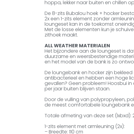
hoppa, lekker naar buiten en chillen o
De 8-zits Bubalou hoek + hocker besta
2x een 1-zits element zonder armleuni
loungeset kan in de toekomst oneind
Met de losse elementen kun je schuiv
zithoek maakt.
ALL WEATHER MATERIALEN
Het bijzondere aan de loungeset is da
duurzame en weersbestendige material
en het model van de bank is zo ontwo
De loungebank en hocker zijn bekleed 
antibacterieel en hebben een hoge lic
gevallen? Geen probleem! Hoosbui in
per jaar buiten blijven staan.
Door de vulling van polypropyleen, pol
de meest comfortabele loungebank en z
Totale afmeting van deze set (lxbxd):
1-zits element met armleuning (2x):
– Breedte: 110 cm