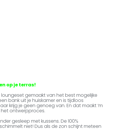
n op je terras!
 loungeset gemaakt van het best mogelijke
en bank uit je huiskamer en is tijdloos
 daar krijg je geen genoeg van. En dat maakt ‘m
n het ontwerpproces.
n zonder gesleep met kussens. De 100%
s schimmelt niet! Dus als de zon schijnt meteen