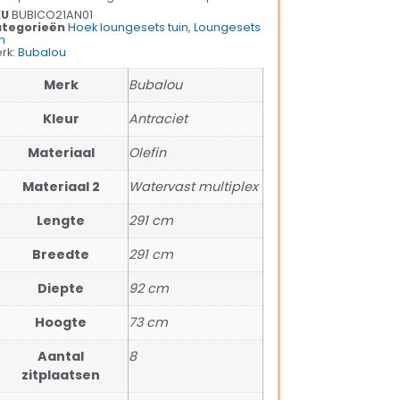
KU
BUBICO21AN01
tegorieën
Hoek loungesets tuin
,
Loungesets
n
rk:
Bubalou
Merk
Bubalou
Kleur
Antraciet
Materiaal
Olefin
Materiaal 2
Watervast multiplex
Lengte
291 cm
Breedte
291 cm
Diepte
92 cm
Hoogte
73 cm
Aantal
8
zitplaatsen