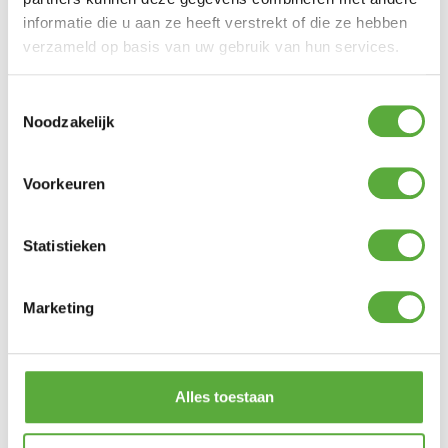
informatie die u aan ze heeft verstrekt of die ze hebben
Merk
CADAC
verzameld op basis van uw gebruik van hun services.
SKU
203P1-10-EF
Toestemmingsselectie
EAN
6001773117937
Noodzakelijk
Voorkeuren
Statistieken
Marketing
Alles toestaan