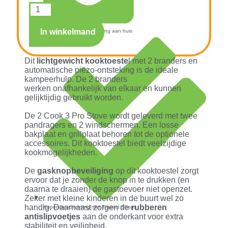
In winkelmand
Snelle verzending & levering aan huis
Dit
lichtgewicht kooktoeste
l met 2 branders en
automatische piëzo-ontsteking is de ideale
kampeerhulp. De 2 branders
werken onafhankelijk van elkaar en kunnen
gelijktijdig gebruikt worden.
De 2 Cook 3 Pro Stove wordt geleverd met twee
pandragers en 2 windschermen. Een losse
bakplaat en grillplaat behoren tot de optionele
accessoires. Dit kooktoestel biedt veelzijdige
kookmogelijkheden.
De
gasknopbeveiliging
op dit kooktoestel zorgt
ervoor dat je zonder de knop in te drukken (en
daarna te draaien) de gastoevoer niet openzet.
Zeker met kleine kinderen in de buurt wel zo
handig. Daarnaast zorgen de
rubberen
Kopersbescherming met Trusted Shops
antislipvoetjes
aan de onderkant voor extra
stabiliteit en veiligheid.