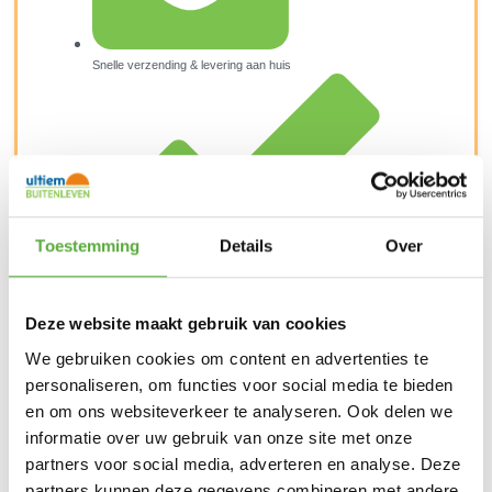
Snelle verzending & levering aan huis
Toestemming
Details
Over
Deze website maakt gebruik van cookies
We gebruiken cookies om content en advertenties te
personaliseren, om functies voor social media te bieden
en om ons websiteverkeer te analyseren. Ook delen we
informatie over uw gebruik van onze site met onze
Kopersbescherming met Trusted Shops
partners voor social media, adverteren en analyse. Deze
SKU
203P1-10-EF
Categorie
Kookstellen camping
Merk:
CADAC
partners kunnen deze gegevens combineren met andere