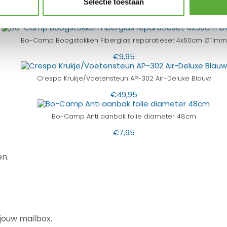
Selectie toestaan
Bo-Camp Dutch Oven 6QT Urban Outdoor
€
49,95
Bo-Camp Boogstokken Fiberglas reparatieset 4x50cm Ø11mm
€
9,95
Crespo Krukje/Voetensteun AP-302 Air-Deluxe Blauw
€
49,95
Bo-Camp Anti aanbak folie diameter 48cm
€
7,95
n.
jouw mailbox.