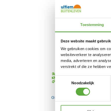
Toestemming
Deze website maakt gebruik
We gebruiken cookies om cont
websiteverkeer te analyseren
media, adverteren en analys
verstrekt of die ze hebben v
Gratis verzending vanaf €250,-*
Achteraf betalen mogelijk
Toestemmingsselectie
Kopersbescherming met Trusted
Noodzakelijk
GERELATEERDE PRODUCTEN