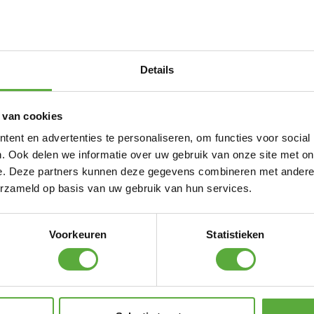
CADAC Quick release koppeling 2
€
16,95
Details
CADAC Quick release roterend
€
18,95
 van cookies
ent en advertenties te personaliseren, om functies voor social
CADAC Quick release koppeling gasslan
. Ook delen we informatie over uw gebruik van onze site met on
€
12,95
e. Deze partners kunnen deze gegevens combineren met andere i
erzameld op basis van uw gebruik van hun services.
 Shops
Voorkeuren
Statistieken