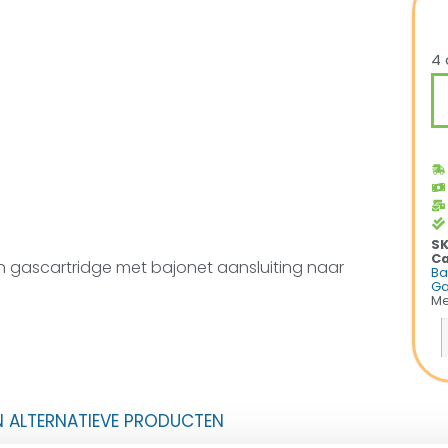
4 
S
Ca
 gascartridge met bajonet aansluiting naar
Ba
Ga
Me
N ALTERNATIEVE PRODUCTEN