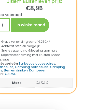
Ultiem Buitenleven prijs:
€
8,95
op voorraad
In winkelmand
Gratis verzending vanaf €250,-*
Achteraf betalen mogelijk
Snelle verzending & levering aan huis
Kopersbescherming met Trusted Shops
KU
359
tegorieën
Barbecue accessoires
,
rbecues
,
Camping barbecues
,
Camping
s
,
Eten en drinken
,
Kamperen
rk:
CADAC
Merk
CADAC