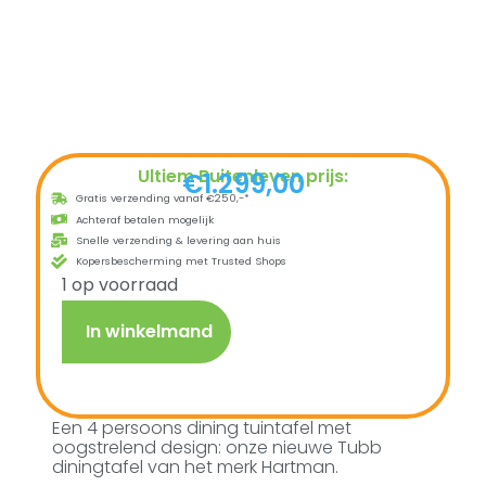
Ultiem Buitenleven prijs:
€
1.299,00
Gratis verzending vanaf €250,-*
Achteraf betalen mogelijk
Snelle verzending & levering aan huis
Kopersbescherming met Trusted Shops
1 op voorraad
In winkelmand
Een 4 persoons dining tuintafel met
oogstrelend design: onze nieuwe Tubb
diningtafel van het merk Hartman.