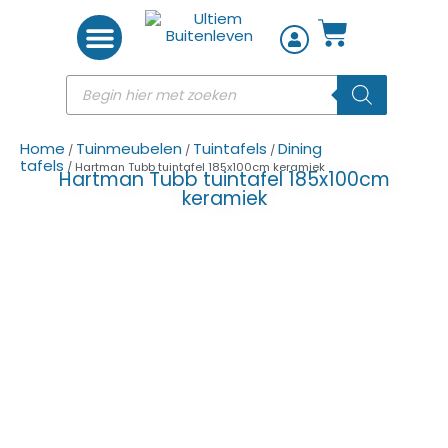
Woon accessoires
Home
Tuinmeubelen
Tuintafels
Dining
/
/
/
tafels
/ Hartman Tubb tuintafel 185x100cm keramiek
Hartman Tubb tuintafel 185x100cm
keramiek