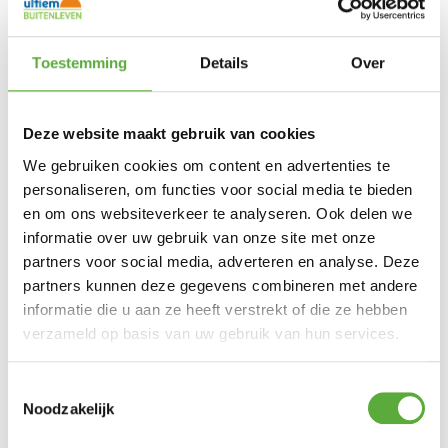
75 cm
Hoogte
600698100
SKU
8711268718539
Toestemming
Details
Over
EAN
Deze website maakt gebruik van cookies
We gebruiken cookies om content en advertenties te
BIJPASSENDE ACCESSOIRES EN ALTERNATIEVE
personaliseren, om functies voor social media te bieden
PRODUCTEN
en om ons websiteverkeer te analyseren. Ook delen we
informatie over uw gebruik van onze site met onze
Hartman verstelbare Tubb tuinstoel – Wit
partners voor social media, adverteren en analyse. Deze
€
199,00
partners kunnen deze gegevens combineren met andere
informatie die u aan ze heeft verstrekt of die ze hebben
Hartman verstelbare Tubb tuinstoel – Grijs
verzameld op basis van uw gebruik van hun services.
€
199,00
Toestemmingsselectie
Hartman verstelbare Tubb tuinstoel – Taupe
Noodzakelijk
€
199,00