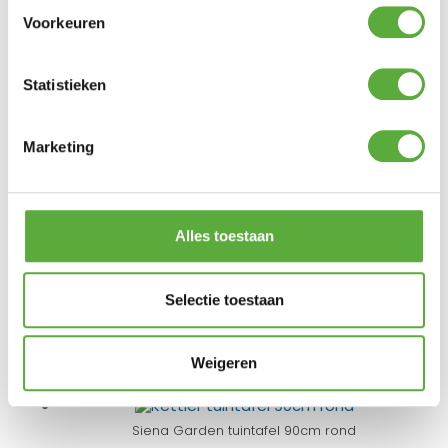
Voorkeuren
SUNS Furniture Cleaner
€
17,95
Statistieken
Gratis verzending vanaf €250,-*
Achteraf betalen mogelijk
Kopersbescherming met Trusted Shops
Marketing
GERELATEERDE PRODUCTEN
Alles toestaan
Yoi Arashi tuintafel 76x76cm – zwart
€
349,00
€
499,00
Selectie toestaan
Taste by 4 Seasons Outdoor Prado tuintafel ovaal
240x115cm
Weigeren
€
1.719,00
Siena Garden tuintafel 90cm rond