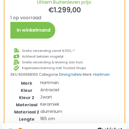
Ultiem Buitenleven prijs:
€
1.299,00
1 op voorraad
In winkelmand
Gratis verzending vanaf €250,-*
Achteraf betalen mogelijk
Snelle verzending & levering aan huis
Kopersbescherming met Trusted Shops
SKU
600698100
Categorie
Dining tafels
Merk:
Hartman
Hartman
Merk
Antraciet
Kleur
Zwart
Kleur 2
Keramiek
Materiaal
aluminium
Materiaal 2
185 cm
Lengte
100 cm
Breedte