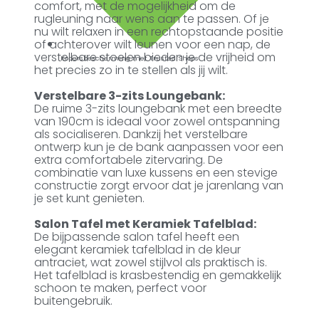
comfort, met de mogelijkheid om de
rugleuning naar wens aan te passen. Of je
nu wilt relaxen in een rechtopstaande positie
of achterover wilt leunen voor een nap, de
verstelbare stoelen bieden je de vrijheid om
Kopersbescherming met Trusted Shops
het precies zo in te stellen als jij wilt.
Verstelbare 3-zits Loungebank:
De ruime 3-zits loungebank met een breedte
van 190cm is ideaal voor zowel ontspanning
als socialiseren. Dankzij het verstelbare
ontwerp kun je de bank aanpassen voor een
extra comfortabele zitervaring. De
combinatie van luxe kussens en een stevige
constructie zorgt ervoor dat je jarenlang van
je set kunt genieten.
Salon Tafel met Keramiek Tafelblad:
De bijpassende salon tafel heeft een
elegant keramiek tafelblad in de kleur
antraciet, wat zowel stijlvol als praktisch is.
Het tafelblad is krasbestendig en gemakkelijk
schoon te maken, perfect voor
buitengebruik.