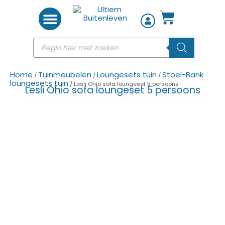
Woon accessoires
Home
Tuinmeubelen
Loungesets tuin
Stoel-Bank
/
/
/
loungesets tuin
/ Lesli Ohio sofa loungeset 5 persoons
Lesli Ohio sofa loungeset 5 persoons