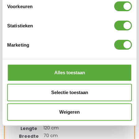
Antraciet
Kleur
Voorkeuren
Aluminium
Materiaal
Textileen
Materiaal 2
Statistieken
190 cm
Breedte
95,5 cm
Hoogte
46 cm
Zit hoogte
Marketing
61 cm
Arm hoogte
41732
SKU
50 cm
Zit diepte
Alles toestaan
81 cm
Diepte
Lounge tafel Down Town 120x70cm
Selectie toestaan
Lesli
Merk
Antraciet
Kleur
Weigeren
Aluminium
Materiaal
Keramiek
Materiaal 2
120 cm
Lengte
70 cm
Breedte