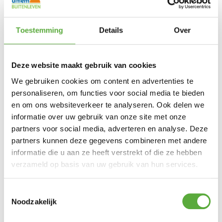
50 cm
Zit diepte
61 cm
Arm hoogte
2x 41733 + 41732 + 41743
SKU
Toestemming
Details
Over
Ohio verstelbare loungestoel
Lesli
Merk
Deze website maakt gebruik van cookies
Antraciet
Kleur
We gebruiken cookies om content en advertenties te
Aluminium
Materiaal
personaliseren, om functies voor social media te bieden
Textileen
Materiaal 2
en om ons websiteverkeer te analyseren. Ook delen we
72 cm
Breedte
informatie over uw gebruik van onze site met onze
81 cm
Diepte
partners voor social media, adverteren en analyse. Deze
98 cm
Hoogte
partners kunnen deze gegevens combineren met andere
46 cm
Zit hoogte
informatie die u aan ze heeft verstrekt of die ze hebben
61 cm
Arm hoogte
verzameld op basis van uw gebruik van hun services.
41733
SKU
50 cm
Zit diepte
Toestemmingsselectie
Ohio 3-zits tuin loungebank - verstelbare rug
Noodzakelijk
Lesli
Merk