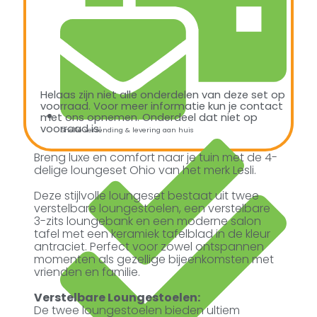
Helaas zijn niet alle onderdelen van deze set op
voorraad. Voor meer informatie kun je contact
met ons opnemen. Onderdeel dat niet op
voorraad is:
Snelle verzending & levering aan huis
Breng luxe en comfort naar je tuin met de 4-
delige loungeset Ohio van het merk Lesli.
Deze stijlvolle loungeset bestaat uit twee
verstelbare loungestoelen, een verstelbare
3-zits loungebank en een moderne salon
tafel met een keramiek tafelblad in de kleur
antraciet. Perfect voor zowel ontspannen
momenten als gezellige bijeenkomsten met
vrienden en familie.
Verstelbare Loungestoelen:
De twee loungestoelen bieden ultiem