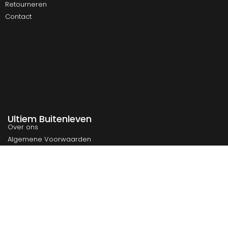
Retourneren
Contact
Ultiem Buitenleven
Over ons
Algemene Voorwaarden
Duurzaamheid
Privacy
Instagram
Facebook