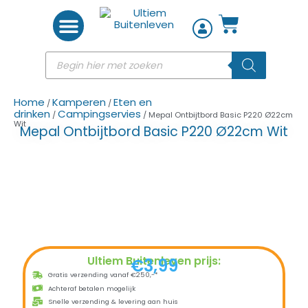
Woon accessoires
Home
Kamperen
Eten en
/
/
drinken
Campingservies
/
/ Mepal Ontbijtbord Basic P220 Ø22cm
Wit
Mepal Ontbijtbord Basic P220 Ø22cm Wit
Ultiem Buitenleven prijs:
€
3,99
Gratis verzending vanaf €250,-*
Achteraf betalen mogelijk
Snelle verzending & levering aan huis