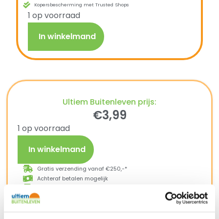
Kopersbescherming met Trusted Shops
1 op voorraad
In winkelmand
Ultiem Buitenleven prijs:
€
3,99
1 op voorraad
In winkelmand
Gratis verzending vanaf €250,-*
Achteraf betalen mogelijk
Snelle verzending & levering aan huis
Kopersbescherming met Trusted Shops
SKU
102604030600
Categorieën
Campingservies
,
Eten en
drinken
,
Kamperen
Merk:
Mepal