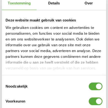
Toestemming
Details
Over
Wit
Productkleur
Deze website maakt gebruik van cookies
We gebruiken cookies om content en advertenties te
personaliseren, om functies voor social media te bieden
Gratis verzending vanaf €250,-*
Achteraf betalen mogelijk
en om ons websiteverkeer te analyseren. Ook delen we
Kopersbescherming met Trusted Shops
informatie over uw gebruik van onze site met onze
partners voor social media, adverteren en analyse. Deze
GERELATEERDE PRODUCTEN
partners kunnen deze gegevens combineren met andere
informatie die u aan ze heeft verstrekt of die ze hebben
verzameld op basis van uw gebruik van hun services.
Crespo Krukje/Voetensteun AP-302 Air-Deluxe Blauw
€
49,95
Toestemmingsselectie
Noodzakelijk
Bo-Camp Krukje + oplegblad
€
32,95
Voorkeuren