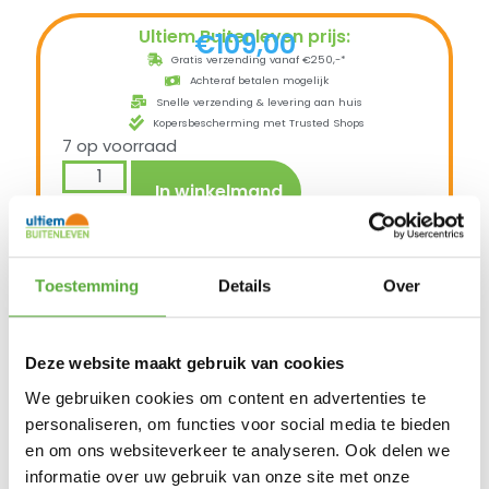
Ultiem Buitenleven prijs:
€
109,00
Gratis verzending vanaf €250,-*
Achteraf betalen mogelijk
Snelle verzending & levering aan huis
Kopersbescherming met Trusted Shops
7 op voorraad
In winkelmand
De Nardi Net kunststof kuipstoel is een zeer
Toestemming
Details
Over
stabiele terrasstoel. De Net is een monoblock
stoel dat wil zeggen dat de stoel uit een stuk
is gemaakt.
Deze website maakt gebruik van cookies
De toegepaste materialen zijn door en door
We gebruiken cookies om content en advertenties te
gekleurd, waardoor bij het ontstaan van een
kras er geen kleurverschil optreedt.
personaliseren, om functies voor social media te bieden
Door het toepassen van de materialen is de
en om ons websiteverkeer te analyseren. Ook delen we
stoel niet alleen geschikt voor particulier
informatie over uw gebruik van onze site met onze
gebruik maar ook zeker gebruikt kan worden