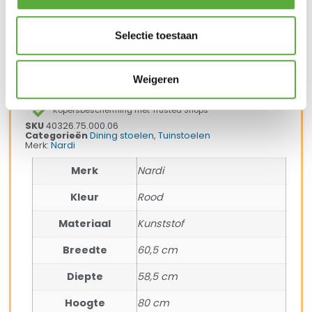
In winkelmand
Selectie toestaan
Gratis verzending vanaf €250,-*
Weigeren
Achteraf betalen mogelijk
Snelle verzending & levering aan huis
Kopersbescherming met Trusted Shops
SKU
40326.75.000.06
Categorieën
Dining stoelen
,
Tuinstoelen
Merk:
Nardi
Merk
Nardi
Kleur
Rood
Materiaal
Kunststof
Breedte
60,5 cm
Diepte
58,5 cm
Hoogte
80 cm