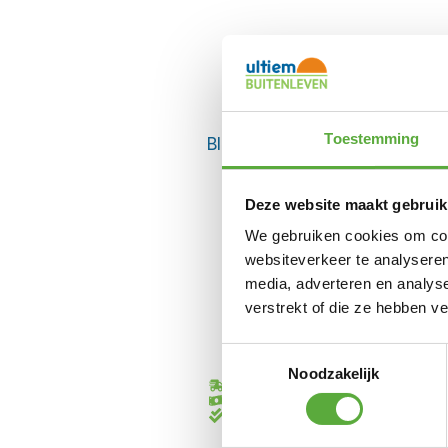
Toestemming
BIJPASSENDE ACCESSOIRES E
Deze website maakt gebruik
We gebruiken cookies om cont
websiteverkeer te analyseren
media, adverteren en analys
verstrekt of die ze hebben v
Toestemmingsselectie
Noodzakelijk
Gratis verzending vanaf €250,-*
Achteraf betalen mogelijk
Kopersbescherming met Trusted