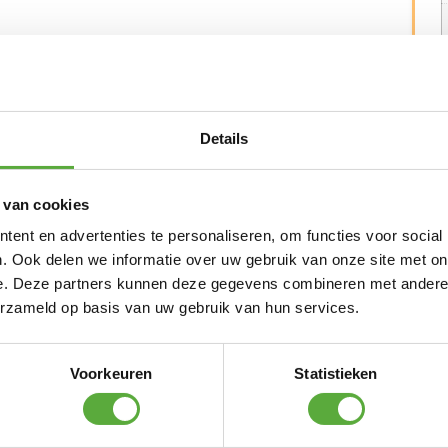
Details
N ALTERNATIEVE PRODUCTEN
Nardi Net stapel tuinstoel – Antraciet
 van cookies
ent en advertenties te personaliseren, om functies voor social
€
109,00
. Ook delen we informatie over uw gebruik van onze site met on
e. Deze partners kunnen deze gegevens combineren met andere i
Nardi Trill stapel tuinstoel – Antraciet
erzameld op basis van uw gebruik van hun services.
€
99,00
Voorkeuren
Statistieken
 Shops