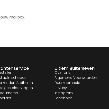
jouw mailbox.
lantenservice
Ultiem Buitenleven
estellen
Over ons
etaalmethodes
Algemene Voorwaarden
erzenden & afhalen
Duurzaamheid
eelgestelde vragen
Privacy
etourneren
Instagram
ontact
Facebook