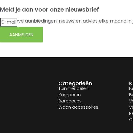
Meld je aan voor onze nieuwsbrief
Exclusieve aanbiedingen, nieuws en advies elke maand in 
AANMELDEN
Categorieën
K
Tuinmeubelen
B
Kamperen
B
Barbecues
V
Woon accessoires
V
R
C