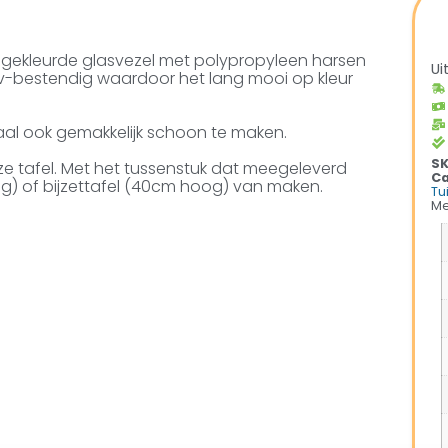
m gekleurde glasvezel met polypropyleen harsen
Ui
uv-bestendig waardoor het lang mooi op kleur
riaal ook gemakkelijk schoon te maken.
S
ze tafel. Met het tussenstuk dat meegeleverd
Ca
og) of bijzettafel (40cm hoog) van maken.
Tu
Me