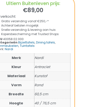
Ultiem Buitenleven prijs:
€
89,00
tverkocht
Gratis verzending vanaf €250,-*
Achteraf betalen mogelijk
Snelle verzending & levering aan huis
Kopersbescherming met Trusted Shops
KU
40058.02.000
tegorieën
Bijzettafels
,
Dining tafels
,
inmeubelen
,
Tuintafels
rk:
Nardi
Merk
Nardi
Kleur
Antraciet
Materiaal
Kunstof
Vorm
Rond
Breedte
60,5 cm
Hoogte
40 / 76,5 cm