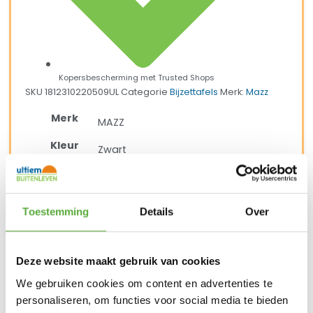
Kopersbescherming met Trusted Shops
SKU
1812310220509UL
Categorie
Bijzettafels
Merk:
Mazz
Merk
MAZZ
Kleur
Zwart
Materiaal
Aluminium
Materiaal 2
Teak
Toestemming
Details
Over
Breedte
50 cm
Hoogte
45 cm
Deze website maakt gebruik van cookies
SKU
We gebruiken cookies om content en advertenties te
1812310220509UL
personaliseren, om functies voor social media te bieden