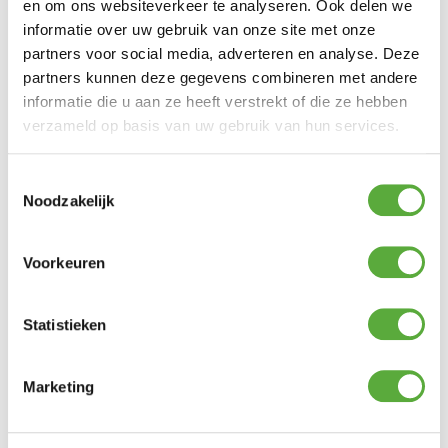
en om ons websiteverkeer te analyseren. Ook delen we
informatie over uw gebruik van onze site met onze
partners voor social media, adverteren en analyse. Deze
BIJPASSENDE ACCESSOIRES EN ALTERNATIEVE
partners kunnen deze gegevens combineren met andere
PRODUCTEN
informatie die u aan ze heeft verstrekt of die ze hebben
verzameld op basis van uw gebruik van hun services.
Pablo bijzet tuintafel 70cm rond – zwart
Toestemmingsselectie
€
199,00
Noodzakelijk
SUNS Wood Protector
€
39,95
Voorkeuren
SUNS Wood Cleaner
Statistieken
€
29,95
Marketing