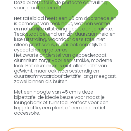
Deze bijzettafel is de perfecte aanvulling
voor je buiten terras!
Het tafelblad heeft een 50 cm doorsnede en
is gemaakt van teak hout, wat een warme
en natuurlijke uitstraling geeft aan je ruimte.
Teak staat bekend om zijn duurzaamheid en
luxe uitstraling, waardoor deze tafel niet
alleen praktisch is, maar ook een stijlvolle
eyecatcher op je terras.
Het zwarte onderstel van gepoedercoat
aluminium zorgt voor een strakke, moderne
look. Het aluminium is niet alleen licht van
gewicht, maar ook weerbestendig en
duurzaam, waardoor de tafel lang meegaat,
Kopersbescherming met Trusted Shops
zowel binnen als buiten.
Met een hoogte van 45 cm is deze
bijzettafel de ideale keuze voor naast je
loungebank of tuinstoel. Perfect voor een
kopje koffie, een plant of een decoratief
accessoire.