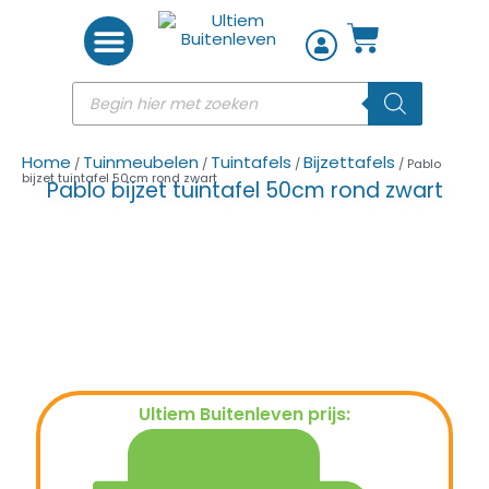
Woon accessoires
Home
Tuinmeubelen
Tuintafels
Bijzettafels
/
/
/
/ Pablo
bijzet tuintafel 50cm rond zwart
Pablo bijzet tuintafel 50cm rond zwart
Ultiem Buitenleven prijs:
€
149,00