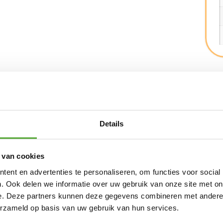
Details
zon op je terras met het Coolfit
 van cookies
 het doek geeft een aangenaam, ruimtelijk
ter- en winddoorlatend.
ent en advertenties te personaliseren, om functies voor social
. Ook delen we informatie over uw gebruik van onze site met on
e. Deze partners kunnen deze gegevens combineren met andere i
erzameld op basis van uw gebruik van hun services.
ke UV-stralen; tot 95% UV protectie.