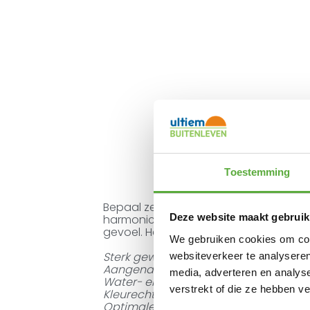
Toestemming
Bepaal zelf eenvoudig de hoeveelheid 
Deze website maakt gebruik
harmonicadoek. De open structuur van
gevoel. Het doek is kleurecht en is wa
We gebruiken cookies om cont
Sterk geweven HDPE 285 g/m2.
websiteverkeer te analyseren
Aangenaam, ruimtelijk gevoel.
media, adverteren en analys
Water- en winddoorlatend.
verstrekt of die ze hebben v
Kleurecht.
Optimale bescherming tegen schadelij