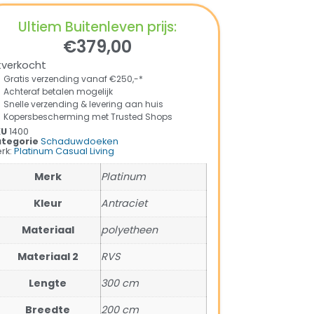
Ultiem Buitenleven prijs:
€
379,00
tverkocht
Gratis verzending vanaf €250,-*
Achteraf betalen mogelijk
Snelle verzending & levering aan huis
Kopersbescherming met Trusted Shops
KU
1400
tegorie
Schaduwdoeken
rk:
Platinum Casual Living
Merk
Platinum
Kleur
Antraciet
Materiaal
polyetheen
Materiaal 2
RVS
Lengte
300 cm
Breedte
200 cm