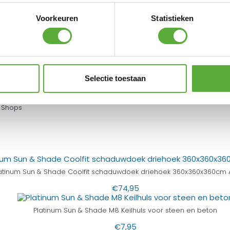
ollen, baleinen, staalkabels, touw en spanners
egeleverde montagehandleiding en de
Voorkeuren
Statistieken
ken worden.
inter of maak gebruik van de beschermhoes.
Selectie toestaan
 Shops
atinum Sun & Shade Coolfit schaduwdoek driehoek 360x360x360cm A
€
74,95
Platinum Sun & Shade M8 Keilhuls voor steen en beton
€
7,95