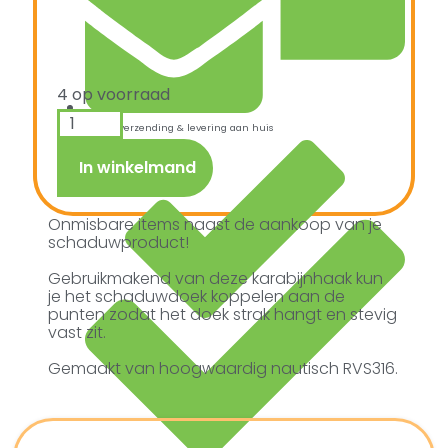
4 op voorraad
Snelle verzending & levering aan huis
In winkelmand
Onmisbare items naast de aankoop van je
schaduwproduct!
Gebruikmakend van deze karabijnhaak kun
je het schaduwdoek koppelen aan de
punten zodat het doek strak hangt en stevig
vast zit.
Gemaakt van hoogwaardig nautisch RVS316.