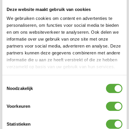
Platinum Sun & Shade M8 Keilhuls voor steen en
beton
Deze website maakt gebruik van cookies
€
7,95
We gebruiken cookies om content en advertenties te
personaliseren, om functies voor social media te bieden
en om ons websiteverkeer te analyseren. Ook delen we
Platinum Sun & Shade M8 Spanmoer 2x haak RVS
informatie over uw gebruik van onze site met onze
€
13,95
partners voor social media, adverteren en analyse. Deze
partners kunnen deze gegevens combineren met andere
Platinum Sun & Shade Bout met oog voor paal
informatie die u aan ze heeft verstrekt of die ze hebben
M8x100mm
verzameld op basis van uw gebruik van hun services.
€
7,95
Toestemmingsselectie
Platinum Sun & Shade Plaat met oog RVS
Noodzakelijk
€
7,95
Voorkeuren
Platinum Sun & Shade M10 Spanmoer 2x haak RVS
€
17,95
Statistieken