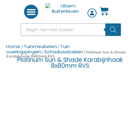
Woon accessoires
Home
Tuinmeubelen
Tuin
/
/
overkappingen
Schaduwdoeken
/
/ Platinum Sun & Shade
Karabijnhaak 8x80mm RVS
Platinum Sun & Shade Karabijnhaak
8x80mm RVS