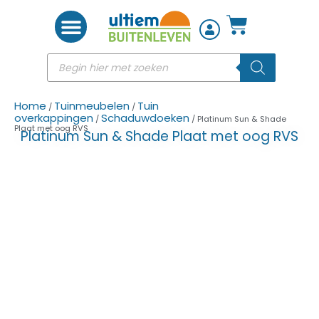
Woon accessoires
Home
Tuinmeubelen
Tuin
/
/
overkappingen
Schaduwdoeken
/
/ Platinum Sun & Shade
Plaat met oog RVS
Platinum Sun & Shade Plaat met oog RVS