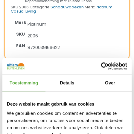
Kopersbescherming met Trusted Shops
SKU
2006
Categorie
Schaduwdoeken
Merk:
Platinum
Casual Living
Merk
Platinum
SKU
2006
EAN
8720039166622
BIJPASSENDE ACCESSOIRES EN ALTERNATIEVE
Toestemming
Details
Over
PRODUCTEN
Platinum Sun & Shade Schroeven 20x RVS
Deze website maakt gebruik van cookies
€
4,45
We gebruiken cookies om content en advertenties te
personaliseren, om functies voor social media te bieden
en om ons websiteverkeer te analyseren. Ook delen we
Platinum Sun & Shade Karabijnhaak 8x80mm RVS