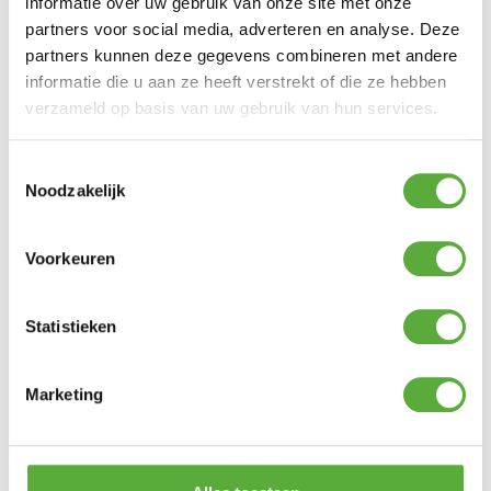
informatie over uw gebruik van onze site met onze
€
7,50
partners voor social media, adverteren en analyse. Deze
partners kunnen deze gegevens combineren met andere
informatie die u aan ze heeft verstrekt of die ze hebben
Platinum Sun & Shade M8 Keilhuls voor steen en
verzameld op basis van uw gebruik van hun services.
beton
€
7,95
Toestemmingsselectie
Noodzakelijk
Platinum Sun & Shade M8 Spanmoer 2x haak RVS
€
13,95
Voorkeuren
Platinum Sun & Shade Bout met oog voor paal
Statistieken
M8x100mm
€
7,95
Marketing
Platinum Sun & Shade M10 Spanmoer 2x haak RVS
€
17,95