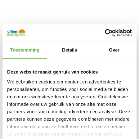
Toestemming
Details
Over
Ultiem Buitenleven prijs:
€
179,00
Gratis verzending vanaf €250,-*
Deze website maakt gebruik van cookies
Achteraf betalen mogelijk
Snelle verzending & levering aan huis
We gebruiken cookies om content en advertenties te
Kopersbescherming met Trusted Shops
personaliseren, om functies voor social media te bieden
Uitverkocht
en om ons websiteverkeer te analyseren. Ook delen we
Maak kennis met het ultieme topmodel uit
informatie over uw gebruik van onze site met onze
onze collectie: de
ZOLUNA LON XL solar
partners voor social media, adverteren en analyse. Deze
vloerlamp
, tot stand gekomen in
partners kunnen deze gegevens combineren met andere
samenwerking met
lifestyle-icoon Lonneke
Nooteboom
.
informatie die u aan ze heeft verstrekt of die ze hebben
Met een imposante hoogte van 48 cm is dit
verzameld op basis van uw gebruik van hun services.
een designerlamp zoals je hem nog nooit