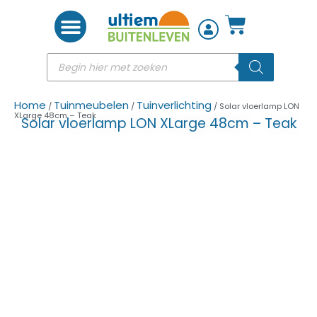
Woon accessoires
Home
Tuinmeubelen
Tuinverlichting
/
/
/ Solar vloerlamp LON
XLarge 48cm – Teak
Solar vloerlamp LON XLarge 48cm – Teak