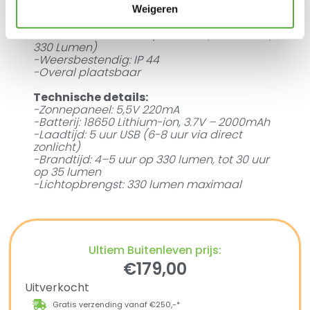
opladen
Weigeren
-Extra Warm Wit Licht (2700K)
-3 Touch Dim Functie (35 Lumen, 140 Lumen,
330 Lumen)
-Weersbestendig: IP 44
-Overal plaatsbaar
Technische details:
-Zonnepaneel: 5,5V 220mA
-Batterij: 18650 Lithium-ion, 3.7V – 2000mAh
-Laadtijd: 5 uur USB (6-8 uur via direct
zonlicht)
-Brandtijd: 4–5 uur op 330 lumen, tot 30 uur
op 35 lumen
-Lichtopbrengst: 330 lumen maximaal
Ultiem Buitenleven prijs:
€
179,00
Uitverkocht
Gratis verzending vanaf €250,-*