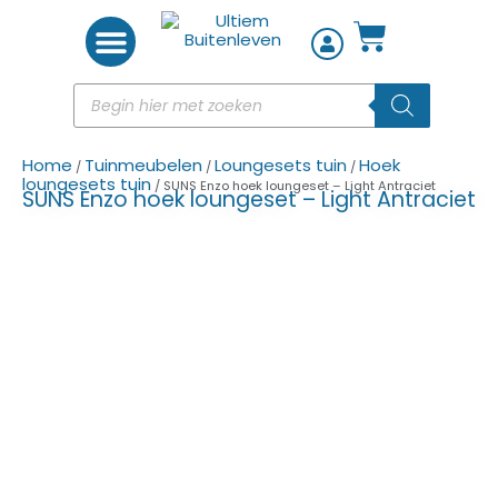
Woon accessoires
Home
Tuinmeubelen
Loungesets tuin
Hoek
/
/
/
loungesets tuin
/ SUNS Enzo hoek loungeset – Light Antraciet
SUNS Enzo hoek loungeset – Light Antraciet