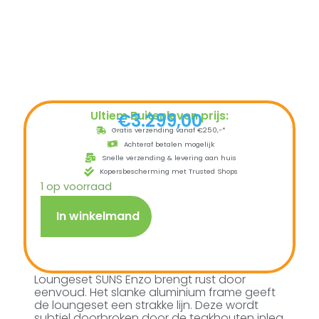
Ultiem Buitenleven prijs:
€
3.299,00
Gratis verzending vanaf €250,-*
Achteraf betalen mogelijk
Snelle verzending & levering aan huis
Kopersbescherming met Trusted Shops
1 op voorraad
In winkelmand
Loungeset SUNS Enzo brengt rust door
eenvoud. Het slanke aluminium frame geeft
de loungeset een strakke lijn. Deze wordt
subtiel doorbroken door de teakhouten inleg