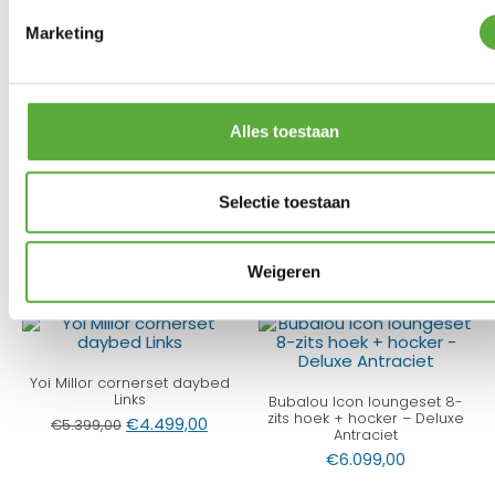
Marketing
SUNS Wood Cleaner
€
29,95
Platinum AeroCover
Loungeset platformhoes
275x275x90xH30/45/70
Alles toestaan
€
109,95
Gratis verzending vanaf €250,-*
Selectie toestaan
Achteraf betalen mogelijk
Kopersbescherming met Trusted Shops
Weigeren
GERELATEERDE PRODUCTEN
Yoi Millor cornerset daybed
Links
Bubalou Icon loungeset 8-
zits hoek + hocker – Deluxe
€
4.499,00
€
5.399,00
Antraciet
€
6.099,00