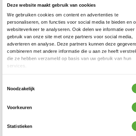
zitplaatsen
Deze website maakt gebruik van cookies
We gebruiken cookies om content en advertenties te
Zit hoogte
41 cm
personaliseren, om functies voor social media te bieden en 
SKU
2064.137.98.93.61+2064.54.98.93.61+2064.
websiteverkeer te analyseren. Ook delen we informatie over
gebruik van onze site met onze partners voor social media,
adverteren en analyse. Deze partners kunnen deze gegeven
combineren met andere informatie die u aan ze heeft verstrek
die ze hebben verzameld op basis van uw gebruik van hun
services.
BIJPASSENDE ACCESSOIRES EN ALTERNATIEVE
PRODUCTEN
Toestemmingsselectie
Noodzakelijk
SUNS Wood Protector
SUNS Enzo hoek loungeset
€
39,95
Voorkeuren
XL – Light Antraciet
€
3.799,00
Statistieken