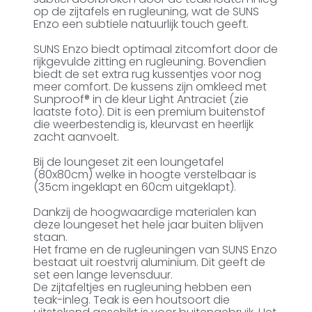
op de zijtafels en rugleuning, wat de SUNS
Enzo een subtiele natuurlijk touch geeft.
SUNS Enzo biedt optimaal zitcomfort door de
rijkgevulde zitting en rugleuning. Bovendien
biedt de set extra rug kussentjes voor nog
meer comfort. De kussens zijn omkleed met
Sunproof® in de kleur Light Antraciet (zie
laatste foto). Dit is een premium buitenstof
die weerbestendig is, kleurvast en heerlijk
zacht aanvoelt.
Bij de loungeset zit een loungetafel
(80x80cm) welke in hoogte verstelbaar is
(35cm ingeklapt en 60cm uitgeklapt).
Dankzij de hoogwaardige materialen kan
deze loungeset het hele jaar buiten blijven
staan.
Het frame en de rugleuningen van SUNS Enzo
bestaat uit roestvrij aluminium. Dit geeft de
set een lange levensduur.
De zijtafeltjes en rugleuning hebben een
teak-inleg. Teak is een houtsoort die