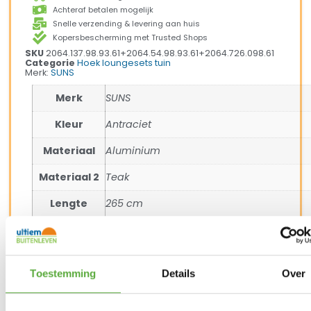
Achteraf betalen mogelijk
Snelle verzending & levering aan huis
Kopersbescherming met Trusted Shops
SKU
2064.137.98.93.61+2064.54.98.93.61+2064.726.098.61
Categorie
Hoek loungesets tuin
Merk:
SUNS
Merk
SUNS
Kleur
Antraciet
Materiaal
Aluminium
Materiaal 2
Teak
Lengte
265 cm
Breedte
265 cm
Diepte
82 cm
Toestemming
Details
Over
Hoogte
80 cm
Aantal
4 – 5