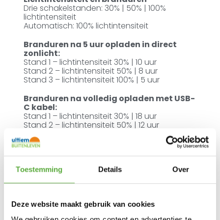
Drie schakelstanden: 30% | 50% | 100%
lichtintensiteit
Automatisch: 100% lichtintensiteit
Branduren na 5 uur opladen in direct
zonlicht:
Stand 1 – lichtintensiteit 30% | 10 uur
Stand 2 – lichtintensiteit 50% | 8 uur
Stand 3 – lichtintensiteit 100% | 5 uur
Branduren na volledig opladen met USB-
C kabel:
Stand 1 – lichtintensiteit 30% | 18 uur
Stand 2 – lichtintensiteit 50% | 12 uur
Stand 3 – lichtintensiteit 100% | 7 uur
Toestemming
Details
Over
Ultiem Buitenleven prijs:
€
169,00
Deze website maakt gebruik van cookies
Uitverkocht
Gratis verzending vanaf €250,-*
We gebruiken cookies om content en advertenties te