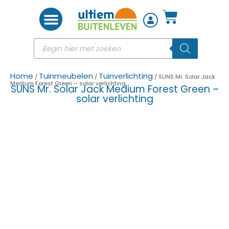
Woon accessoires
Home
Tuinmeubelen
Tuinverlichting
/
/
/ SUNS Mr. Solar Jack
Medium Forest Green – solar verlichting
SUNS Mr. Solar Jack Medium Forest Green –
solar verlichting