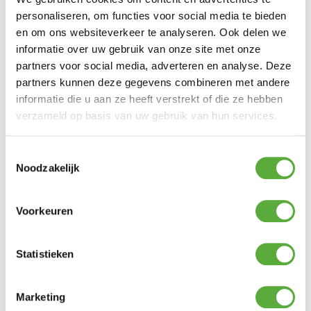
Achteraf betalen mogelijk
personaliseren, om functies voor social media te bieden
Snelle verzending & levering aan huis
en om ons websiteverkeer te analyseren. Ook delen we
Kopersbescherming met Trusted Shops
informatie over uw gebruik van onze site met onze
SKU
14017.412.244.00
Categorie
Tuinverlichting
partners voor social media, adverteren en analyse. Deze
Merk:
SUNS
partners kunnen deze gegevens combineren met andere
Merk
SUNS
informatie die u aan ze heeft verstrekt of die ze hebben
verzameld op basis van uw gebruik van hun services.
Kleur
Groen
Materiaal
Aluminium
Toestemmingsselectie
Noodzakelijk
Lengte
20 cm
Breedte
20 cm
Voorkeuren
Hoogte
50 cm
Statistieken
SKU
14017.412.244.00
EAN
1118955068248
Marketing