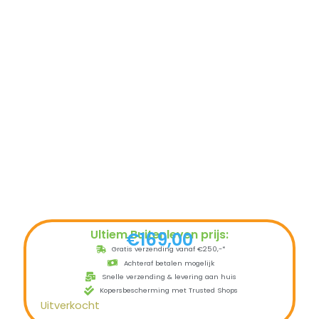
Ultiem Buitenleven prijs:
€
169,00
Gratis verzending vanaf €250,-*
Achteraf betalen mogelijk
Snelle verzending & levering aan huis
Kopersbescherming met Trusted Shops
Uitverkocht