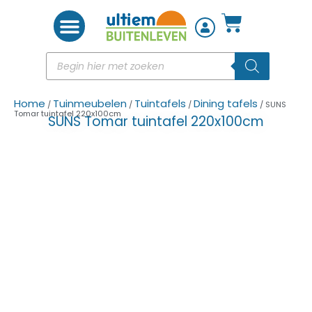
Woon accessoires
Home
Tuinmeubelen
Tuintafels
Dining tafels
/
/
/
/ SUNS
Tomar tuintafel 220x100cm
SUNS Tomar tuintafel 220x100cm