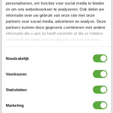
personaliseren, om functies voor social media te bieden
In winkelmand
en om ons websiteverkeer te analyseren. Ook delen we
informatie over uw gebruik van onze site met onze
partners voor social media, adverteren en analyse. Deze
Gratis verzending vanaf €250,-*
partners kunnen deze gegevens combineren met andere
Achteraf betalen mogelijk
informatie die u aan ze heeft verstrekt of die ze hebben
Snelle verzending & levering aan huis
verzameld op basis van uw gebruik van hun services.
Kopersbescherming met Trusted Shops
SKU
4065.22.098.61
Categorie
Dining tafels
Toestemmingsselectie
Merk:
SUNS
Noodzakelijk
Merk
SUNS
Kleur
Antraciet
Voorkeuren
Materiaal
Teak hardhout
Statistieken
Materiaal 2
aluminium
Lengte
220 cm
Marketing
Breedte
100 cm