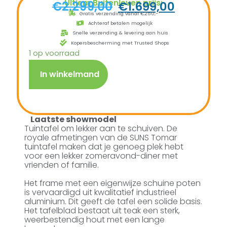
Ultiem Buitenleven prijs:
€
2.299,00
€
1.699,00
Gratis verzending vanaf €250,-*
Achteraf betalen mogelijk
Snelle verzending & levering aan huis
Kopersbescherming met Trusted Shops
1 op voorraad
In winkelmand
Laatste showmodel
Tuintafel om lekker aan te schuiven. De
royale afmetingen van de SUNS Tomar
tuintafel maken dat je genoeg plek hebt
voor een lekker zomeravond-diner met
vrienden of familie.
Het frame met een eigenwijze schuine poten
is vervaardigd uit kwalitatief industrieel
aluminium. Dit geeft de tafel een solide basis.
Het tafelblad bestaat uit teak een sterk,
weerbestendig hout met een lange