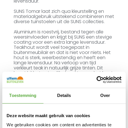
levensduur.
SUNS Tomar laat zich qua kleurstelling en
materiaalgebruik uitstekend combineren met
diverse tuinstoelen uit de SUNS collecties.
Aluminium is roestvrij, bestand tegen alle
weersinvloeden en krijgt bij SUNS een stevige
coating voor een extra lange levensduur.
Teakhout wordt veel toegepast in
buitenmeubilair en dat is niet voor niets. Het
hout is sterk, weerbestendig en heeft een
lange levensduur. Na verloop van tijd
verkleurt teak in natuurlijk grijze tinten. Dit
hoort bij het natuurlijke karakter van het hout
en is voor veel mensen de charme van het
product.
Toestemming
Details
Over
Ultiem Buitenleven prijs:
Deze website maakt gebruik van cookies
€
2.299,00
€
1.699,00
We gebruiken cookies om content en advertenties te
1 op voorraad