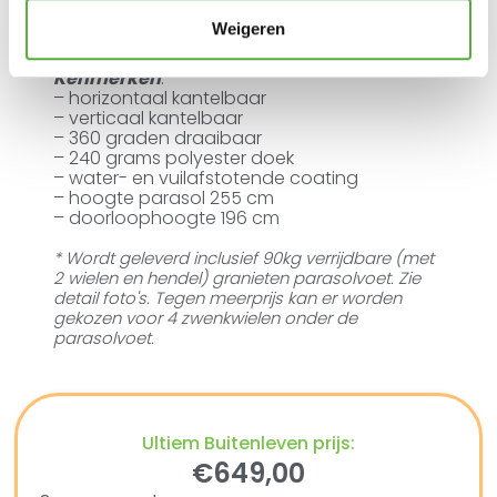
levensduur van de parasol en hij blijft
Weigeren
schoon. Klik
om mee te bestellen.
hier
Kenmerken
:
– horizontaal kantelbaar
– verticaal kantelbaar
– 360 graden draaibaar
– 240 grams polyester doek
– water- en vuilafstotende coating
– hoogte parasol 255 cm
– doorloophoogte 196 cm
* Wordt geleverd inclusief 90kg verrijdbare (met
2 wielen en hendel) granieten parasolvoet. Zie
detail foto's. Tegen meerprijs kan er worden
gekozen voor 4 zwenkwielen onder de
parasolvoet.
Ultiem Buitenleven prijs:
€
649,00