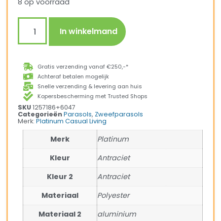
8 op voorraad
In winkelmand
Gratis verzending vanaf €250,-*
Achteraf betalen mogelijk
Snelle verzending & levering aan huis
Kopersbescherming met Trusted Shops
SKU
1257186+6047
Categorieën
Parasols
,
Zweefparasols
Merk:
Platinum Casual Living
Merk
Platinum
Kleur
Antraciet
Kleur 2
Antraciet
Materiaal
Polyester
Materiaal 2
aluminium