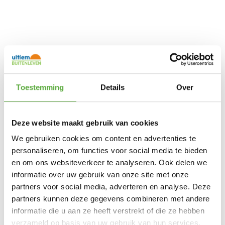
Toestemming
Details
Over
Deze website maakt gebruik van cookies
We gebruiken cookies om content en advertenties te
personaliseren, om functies voor social media te bieden
en om ons websiteverkeer te analyseren. Ook delen we
informatie over uw gebruik van onze site met onze
partners voor social media, adverteren en analyse. Deze
Ultiem Buitenleven prijs:
€
649,00
partners kunnen deze gegevens combineren met andere
Gratis verzending vanaf €250,-*
informatie die u aan ze heeft verstrekt of die ze hebben
Achteraf betalen mogelijk
verzameld op basis van uw gebruik van hun services.