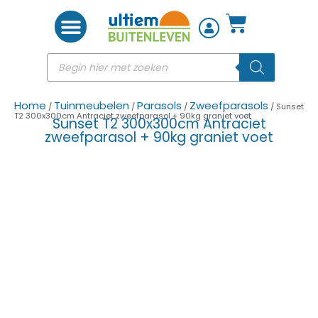
Woon accessoires
Home
Tuinmeubelen
Parasols
Zweefparasols
/
/
/
/ Sunset
T2 300x300cm Antraciet zweefparasol + 90kg graniet voet
Sunset T2 300x300cm Antraciet
zweefparasol + 90kg graniet voet