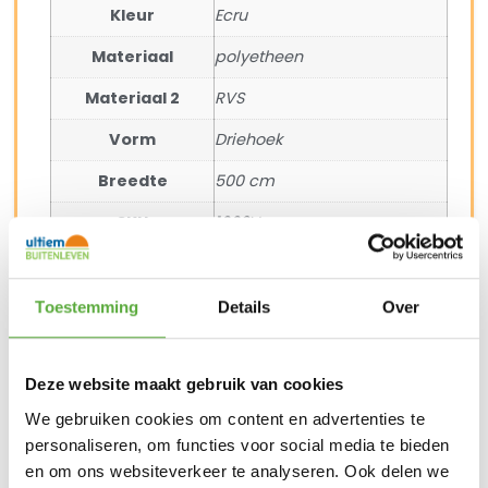
Kleur
Ecru
Materiaal
polyetheen
Materiaal 2
RVS
Vorm
Driehoek
Breedte
500 cm
SKU
1003V
EAN
8720039166233
Toestemming
Details
Over
Deze website maakt gebruik van cookies
BIJPASSENDE ACCESSOIRES EN ALTERNATIEVE
We gebruiken cookies om content en advertenties te
PRODUCTEN
personaliseren, om functies voor social media te bieden
en om ons websiteverkeer te analyseren. Ook delen we