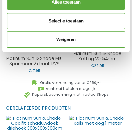
Platinum Sun & Shade
Plaat met oog RVS
Alles toestaan
Bout met oog voor paal
€
7,95
M8x100mm
€
7,95
Selectie toestaan
Weigeren
Platinum Sun & Shade
Platinum Sun & Shade M10
Ketting 200x4mm
Spanmoer 2x haak RVS
€
29,95
€
17,95
Gratis verzending vanaf €250,-*
Achteraf betalen mogelijk
Kopersbescherming met Trusted Shops
GERELATEERDE PRODUCTEN