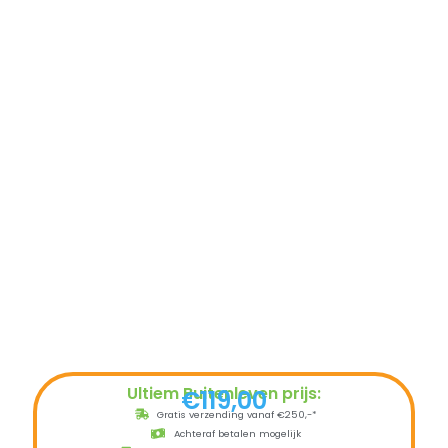
Ultiem Buitenleven prijs:
€
119,00
Gratis verzending vanaf €250,-*
Achteraf betalen mogelijk