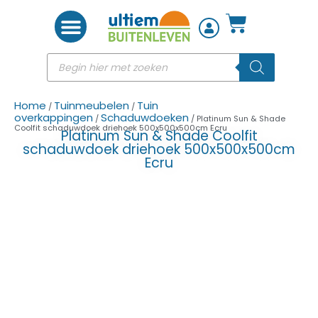
Woon accessoires
Home
Tuinmeubelen
Tuin
/
/
overkappingen
Schaduwdoeken
/
/ Platinum Sun & Shade
Coolfit schaduwdoek driehoek 500x500x500cm Ecru
Platinum Sun & Shade Coolfit
schaduwdoek driehoek 500x500x500cm
Ecru