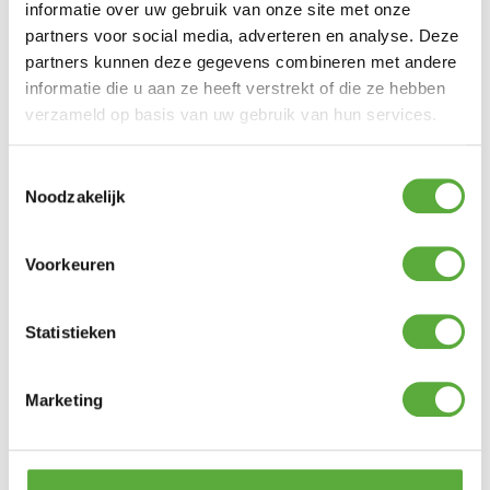
informatie over uw gebruik van onze site met onze
partners voor social media, adverteren en analyse. Deze
Platinum Sun & Shade
partners kunnen deze gegevens combineren met andere
Platinum Sun & Shade
Schroeven 20x RVS
Karabijnhaak 8x80mm
informatie die u aan ze heeft verstrekt of die ze hebben
€
4,45
RVS
verzameld op basis van uw gebruik van hun services.
€
7,50
Toestemmingsselectie
Noodzakelijk
Platinum Sun & Shade M8
Voorkeuren
Platinum Sun & Shade M8
Spanmoer 2x haak RVS
Keilhuls voor steen en
€
13,95
beton
Statistieken
€
7,95
Marketing
Platinum Sun & Shade