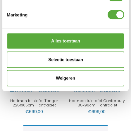
Gratis verzending vanaf €250,-*
Achteraf betalen mogelijk
Marketing
Kopersbescherming met Trusted Shops
GERELATEERDE PRODUCTEN
Alles toestaan
SUNS Monte Vari bartafel
Taverne bar tafel
Selectie toestaan
180x80cm – wit
200x85xH105cm
€
1.199,00
€
829,00
Weigeren
Hartman tuintafel Tanger
Hartman tuintafel Canterbury
228X105cm – antraciet
188x96cm – antraciet
€
699,00
€
699,00