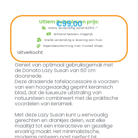
Ultiem Buitenleven prijs:
€
99,00
Gratis verzending vanaf €250,-*
Achteraf betalen mogelijk
Snelle verzending & levering aan huis
Kopersbescherming met Trusted Shops
Uitverkocht
Geniet van optimaal gebruiksgemak met
de Donato Lazy Susan van 60 cm
doorsnede.
Deze draaiende tafelaccessoire is voorzien
van een hoogwaardig geprint keramisch
blad, dat de luxueuze uitstraling van
natuursteen combineert met de praktische
voordelen van keramiek.
Met deze Lazy Susan kunt u eenvoudig
gerechten en drankjes delen, wat elke
maaltijd tot een interactieve en gezellige
ervaring maakt. Het minimalistische,
moderne ontwerp past perfect bij