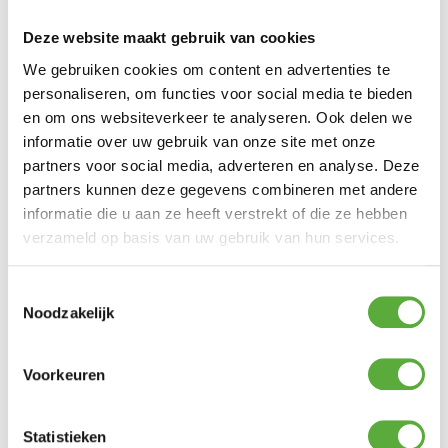
Materiaal
Deze website maakt gebruik van cookies
Aluminium
We gebruiken cookies om content en advertenties te
personaliseren, om functies voor social media te bieden
Materiaal 2
en om ons websiteverkeer te analyseren. Ook delen we
Glas / keramiek
informatie over uw gebruik van onze site met onze
Breedte
partners voor social media, adverteren en analyse. Deze
60 cm
partners kunnen deze gegevens combineren met andere
informatie die u aan ze heeft verstrekt of die ze hebben
SKU
verzameld op basis van uw gebruik van hun services.
91657
EAN
Toestemmingsselectie
Noodzakelijk
8720087023779
Voorkeuren
Statistieken