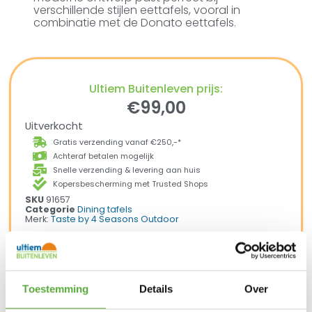
verschillende stijlen eettafels, vooral in
combinatie met de Donato eettafels.
Ultiem Buitenleven prijs:
€
99,00
Uitverkocht
Gratis verzending vanaf €250,-*
Achteraf betalen mogelijk
Snelle verzending & levering aan huis
Kopersbescherming met Trusted Shops
SKU
91657
Categorie
Dining tafels
Merk:
Taste by 4 Seasons Outdoor
Merk
Taste by 4 Seasons Outdoor
Kleur
Toestemming
Details
Over
Licht Grijs