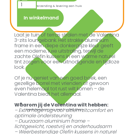
Snelle verzending & levering aan huis
In winkelmand
Laat je tuin of terras stralen met de Valentina
3-zits loungebank. Het strakke aluminium
frame in een diepe donkergrijze kleur geeft
een moderne, luxe uitstraling, terwijl de
zachte Olefin kussens in een warme naturel
tint zorgen voor een uitnodigende en tijdloze
look.
Of je nu geniet van een goed boek, een
gezellige borrel met vrienden of gewoon
even helemaal tot rust wilt komen – de
Valentina biedt het allemaal.
Waarom jij de Valentina wilt hebben:
– Extra hoge rug voor ultiem zitcomfort en
Kopersbescherming met Trusted Shops
optimale ondersteuning
– Duurzaam aluminium frame –
lichtgewicht, roestvrij en onderhoudsarm
– Weerbestendige Olefin kussens in naturel