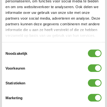
Aluminium
personaliseren, om functies voor social media te bieden
en om ons websiteverkeer te analyseren. Ook delen we
Breedte
195 cm
informatie over uw gebruik van onze site met onze
Diepte
partners voor social media, adverteren en analyse. Deze
86 cm
partners kunnen deze gegevens combineren met andere
Hoogte
102 cm
informatie die u aan ze heeft verstrekt of die ze hebben
verzameld op basis van uw gebruik van hun services.
Aantal zitplaatsen
3
Zit hoogte
45 cm
Toestemmingsselectie
Noodzakelijk
Zit diepte
55 cm
Arm hoogte
60 cm
Voorkeuren
SKU
23601-LB
Statistieken
Marketing