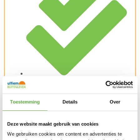
Kopersbescherming met Trusted Shops
SKU
23601-LB
Categorieën
Sale
,
Tuinbanken
Merk:
Sens
Line
Toestemming
Details
Over
Merk
Sens Line
Kleur
Antraciet
Deze website maakt gebruik van cookies
Kleur 2
Naturel
We gebruiken cookies om content en advertenties te
Materiaal