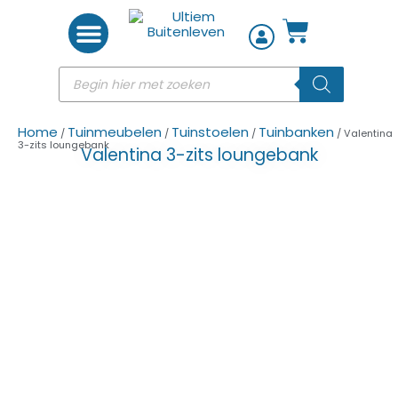
Woon accessoires
Home
Tuinmeubelen
Tuinstoelen
Tuinbanken
/
/
/
/ Valentina
3-zits loungebank
Valentina 3-zits loungebank