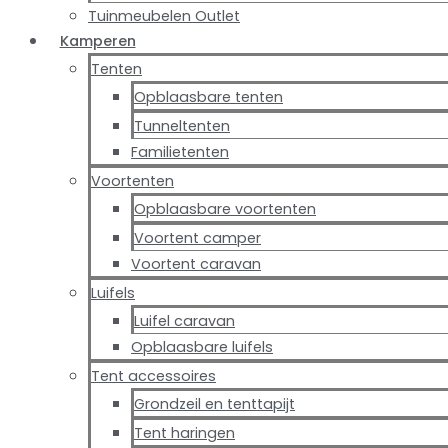
Tuinmeubelen Outlet
Kamperen
Tenten
Opblaasbare tenten
Tunneltenten
Familietenten
Voortenten
Opblaasbare voortenten
Voortent camper
Voortent caravan
Luifels
Luifel caravan
Opblaasbare luifels
Tent accessoires
Grondzeil en tenttapijt
Tent haringen