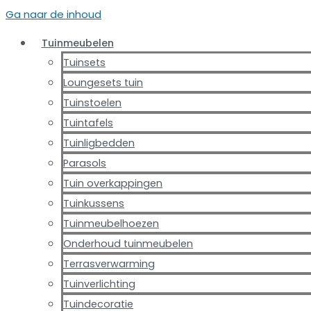
Ga naar de inhoud
Tuinmeubelen
Tuinsets
Loungesets tuin
Tuinstoelen
Tuintafels
Tuinligbedden
Parasols
Tuin overkappingen
Tuinkussens
Tuinmeubelhoezen
Onderhoud tuinmeubelen
Terrasverwarming
Tuinverlichting
Tuindecoratie