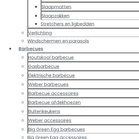
Slaapmatten
Slaapzakken
Stretchers en ligbedden
Verlichting
Windschermen en parasols
Barbecues
Houtskool barbecue
Gasbarbecue
Elektrische barbecue
Weber barbecues
Barbecue accessoires
Barbecue afdekhoezen
Buitenkeukens
Weber accessoires
Big Green Egg barbecues
Big Green Egg accessoires