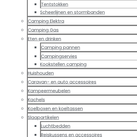
Tentstokken
Scheerlijnen en stormbanden
Camping Elektra
Camping Gas
Eten en drinken
Camping pannen
Campingservies
Kookstellen camping
Huishouden
Caravan- en auto accessoires
Kampeermeubelen
Kachels
Koelboxen en koeltassen
Slaapartikelen
Luchtbedden
Reiskussens en accessoires