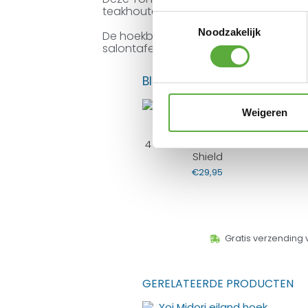
teakhouten blad van 75x75cm.
Toestemmingsselectie
Noodzakelijk
De hoekbank is opgebouwd uit 1 linkerg
salontafel.
BIJPASSENDE ACCESSOIRES E
Weigeren
4 Seasons Outdoor Teak
Shield
€
29,95
Gratis verzending 
GERELATEERDE PRODUCTEN