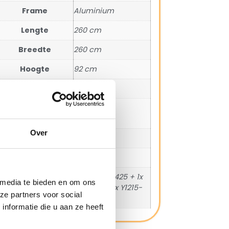
Frame
Aluminium
Lengte
260 cm
Breedte
260 cm
Hoogte
92 cm
Arm hoogte
66 cm
Aantal
5
zitplaatsen
Over
Zit hoogte
43 cm
Zit diepte
53 cm
SKU
1x Y1213-19/425 + 1x
 media te bieden en om ons
Y1138-19 + 1x Y1215-
ze partners voor social
19/425
nformatie die u aan ze heeft