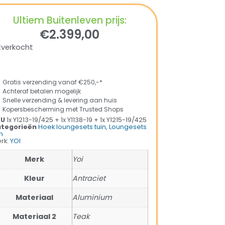
Ultiem Buitenleven prijs:
€
2.399,00
tverkocht
Gratis verzending vanaf €250,-*
Achteraf betalen mogelijk
Snelle verzending & levering aan huis
Kopersbescherming met Trusted Shops
KU
1x Y1213-19/425 + 1x Y1138-19 + 1x Y1215-19/425
tegorieën
Hoek loungesets tuin
,
Loungesets
n
rk:
YOI
Merk
Yoi
Kleur
Antraciet
Materiaal
Aluminium
Materiaal 2
Teak