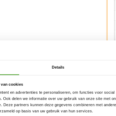
 van de natuur, rust, ruimte, relaxed. Deze
len die u onderling kunt combineren tot een
Details
d by relaxation’ in optima forma.
kergrijze coating.
r de hoge en schuine rug. Lekker loungen en
 van cookies
inium frame met comfortabele kussens. De
n een hoogwaardige kwaliteit. De hoezen zijn
ent en advertenties te personaliseren, om functies voor social
naast heeft deze Olefin stof een zeer hoge
. Ook delen we informatie over uw gebruik van onze site met on
fstotend. De vullingen hebben een hoge dichtheid
e. Deze partners kunnen deze gegevens combineren met andere i
t.
erzameld op basis van uw gebruik van hun services.
een hoekbank en een bijpassende tafel met