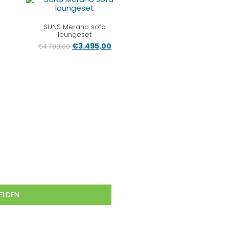
SUNS Merano sofa
loungeset
€
3.495,00
€
4.799,00
ELDEN