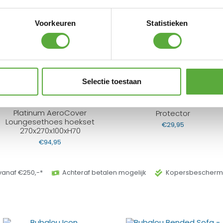
Voorkeuren
Statistieken
edeelte, 1 rechtergedeelte, 1 hoekdeel en
N ALTERNATIEVE PRODUCTEN
Selectie toestaan
4 Seasons Outdoor Teak
Platinum AeroCover
Protector
Loungesethoes hoekset
€
29,95
270x270x100xH70
€
94,95
vanaf €250,-*
Achteraf betalen mogelijk
Kopersbeschermi