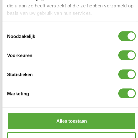
die u aan ze heeft verstrekt of die ze hebben verzameld op
basis van uw gebruik van hun services.
Gratis verzending vanaf €250,-*
Achteraf betalen mogelijk
Toestemmingsselectie
Kopersbescherming met Trusted Shops
Noodzakelijk
GERELATEERDE PRODUCTEN
Voorkeuren
Statistieken
Marketing
Kampa Buisverlichting Sabre
Link 150 led Starterset
Alles toestaan
Crespo Krukje/Voetensteun
€
74,99
AP-302 Air-Deluxe Blauw
€
49,95