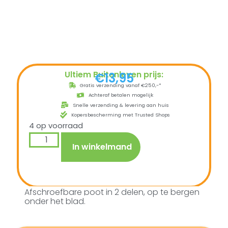
Ultiem Buitenleven prijs:
€
13,95
Gratis verzending vanaf €250,-*
Achteraf betalen mogelijk
Snelle verzending & levering aan huis
Kopersbescherming met Trusted Shops
4 op voorraad
In winkelmand
Afschroefbare poot in 2 delen, op te bergen
onder het blad.