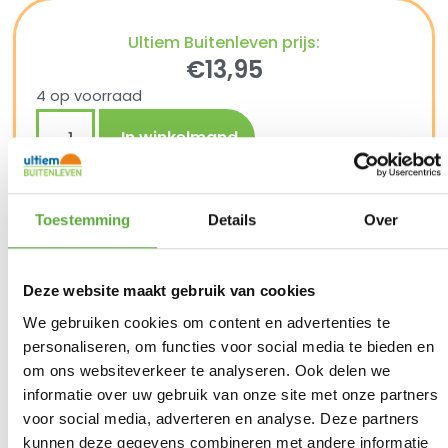
Ultiem Buitenleven prijs:
€
13,95
4 op voorraad
In winkelmand
Gratis verzending vanaf €250,-*
Toestemming
Details
Over
Achteraf betalen mogelijk
Snelle verzending & levering aan huis
Kopersbescherming met Trusted Shops
Deze website maakt gebruik van cookies
SKU
1402722
Categorieën
Actie campingartikelen
,
Campingtafels
,
Kampeermeubelen
,
Kamperen
We gebruiken cookies om content en advertenties te
Merk:
Bo-Camp
personaliseren, om functies voor social media te bieden en
Productkleur
Grijs
om ons websiteverkeer te analyseren. Ook delen we
informatie over uw gebruik van onze site met onze partners
voor social media, adverteren en analyse. Deze partners
kunnen deze gegevens combineren met andere informatie