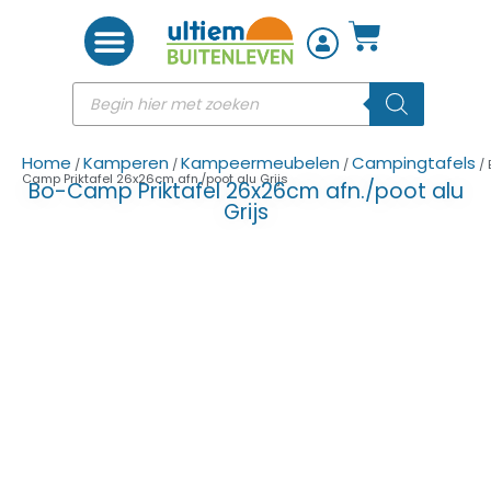
Woon accessoires
Home
Kamperen
Kampeermeubelen
Campingtafels
/
/
/
/ 
Camp Priktafel 26x26cm afn./poot alu Grijs
Bo-Camp Priktafel 26x26cm afn./poot alu
Grijs