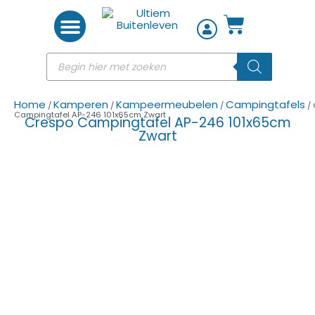
Woon accessoires
Home
Kamperen
Kampeermeubelen
Campingtafels
/
/
/
/ 
Campingtafel AP-246 101x65cm Zwart
Crespo Campingtafel AP-246 101x65cm
Zwart