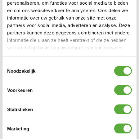
Lengte
personaliseren, om functies voor social media te bieden
180 cm
en om ons websiteverkeer te analyseren. Ook delen we
Breedte
115 cm
informatie over uw gebruik van onze site met onze
partners voor social media, adverteren en analyse. Deze
Hoogte
75 cm
partners kunnen deze gegevens combineren met andere
SKU
21892NF
informatie die u aan ze heeft verstrekt of die ze hebben
verzameld op basis van uw gebruik van hun services.
EAN
8713002218923
Toestemmingsselectie
Noodzakelijk
BIJPASSENDE ACCESSOIRES EN ALTERNATIEVE
Voorkeuren
PRODUCTEN
Statistieken
SUNS Furniture Cleaner
€
17,95
Marketing