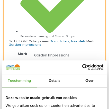
Kopersbescherming met Trusted Shops
SKU
21892NF
Categorieën
Dining tafels
,
Tuintafels
Merk:
Garden Impressions
Merk
Garden Impressions
Kleur
Licht Bruin
Kleur 2
Antraciet
Toestemming
Details
Over
Materiaal
Kunstof
Materiaal 2
aluminium
Deze website maakt gebruik van cookies
Vorm
ovaal
We gebruiken cookies om content en advertenties te