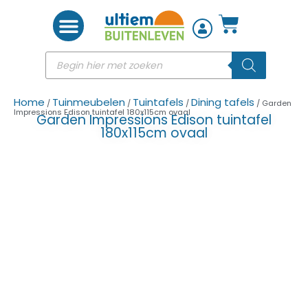
Woon accessoires
Home
Tuinmeubelen
Tuintafels
Dining tafels
/
/
/
/ Garden
Impressions Edison tuintafel 180x115cm ovaal
Garden Impressions Edison tuintafel
180x115cm ovaal