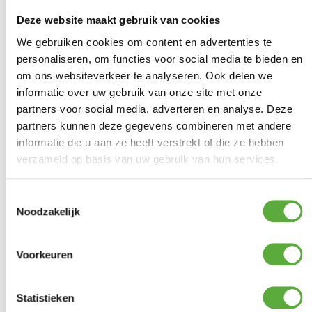
Kopersbescherming met Trusted Shops
Deze website maakt gebruik van cookies
SKU
HCENCRI-02
Categorieën
Terrasverwarmers
,
Tuinhaarden
Merk:
Happy Cocooning
We gebruiken cookies om content en advertenties te
Merk
personaliseren, om functies voor social media te bieden en
Happy Cocooning
om ons websiteverkeer te analyseren. Ook delen we
Kleur
Antraciet
informatie over uw gebruik van onze site met onze
partners voor social media, adverteren en analyse. Deze
Materiaal
Composiet
partners kunnen deze gegevens combineren met andere
Lengte
41 cm
informatie die u aan ze heeft verstrekt of die ze hebben
verzameld op basis van uw gebruik van hun services.
Breedte
41 cm
Hoogte
55 cm
Toestemmingsselectie
Noodzakelijk
SKU
HCENCRI-02
Voorkeuren
Statistieken