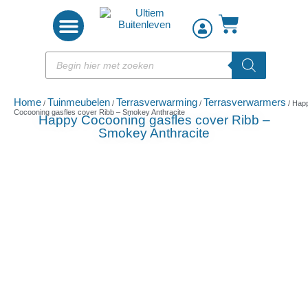
Woon accessoires
Home
Tuinmeubelen
Terrasverwarming
Terrasverwarmers
/
/
/
/ Hap
Cocooning gasfles cover Ribb – Smokey Anthracite
Happy Cocooning gasfles cover Ribb –
Smokey Anthracite