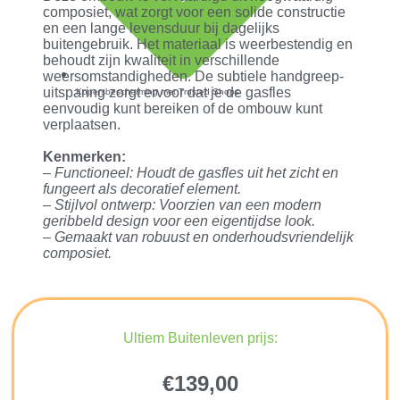
composiet, wat zorgt voor een solide constructie
en een lange levensduur bij dagelijks
buitengebruik. Het materiaal is weerbestendig en
behoudt zijn kwaliteit in verschillende
weersomstandigheden. De subtiele handgreep-
uitsparing zorgt ervoor dat je de gasfles
Kopersbescherming met Trusted Shops
eenvoudig kunt bereiken of de ombouw kunt
verplaatsen.
Kenmerken:
– Functioneel: Houdt de gasfles uit het zicht en
fungeert als decoratief element.
– Stijlvol ontwerp: Voorzien van een modern
geribbeld design voor een eigentijdse look.
– Gemaakt van robuust en onderhoudsvriendelijk
composiet.
Ultiem Buitenleven prijs:
€
139,00