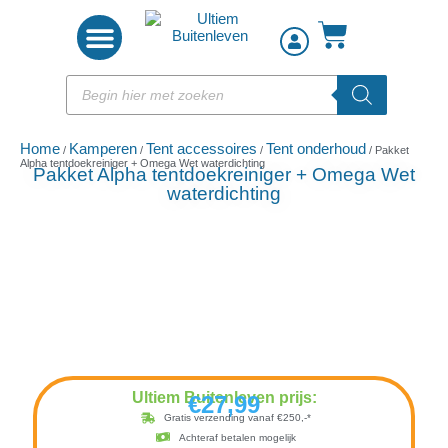
Woon accessoires
Home
Kamperen
Tent accessoires
Tent onderhoud
/
/
/
/ Pakket
Alpha tentdoekreiniger + Omega Wet waterdichting
Pakket Alpha tentdoekreiniger + Omega Wet
waterdichting
Ultiem Buitenleven prijs:
€
27,99
Gratis verzending vanaf €250,-*
Achteraf betalen mogelijk