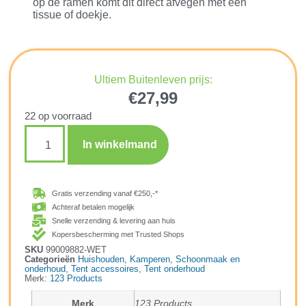
op de ramen komt dit direct afvegen met een
tissue of doekje.
Ultiem Buitenleven prijs:
€
27,99
22 op voorraad
In winkelmand
Gratis verzending vanaf €250,-*
Achteraf betalen mogelijk
Snelle verzending & levering aan huis
Kopersbescherming met Trusted Shops
SKU
99009882-WET
Categorieën
Huishouden
,
Kamperen
,
Schoonmaak en
onderhoud
,
Tent accessoires
,
Tent onderhoud
Merk:
123 Products
Merk
123 Products