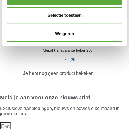
Gently Teerverwijderaar
Selectie toestaan
€
13,95
Polydaun Reiskussen Beagle 60x40cm Navy
Weigeren
€
14,95
Mepal transparante beker 250 ml
€
2,29
Je hebt nog geen product bekeken.
Meld je aan voor onze nieuwsbrief
Exclusieve aanbiedingen, nieuws en advies elke maand in
jouw mailbox.