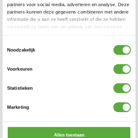
partners voor social media, adverteren en analyse. Deze
Tentdoekborstel
partners kunnen deze gegevens combineren met andere
informatie die u aan ze heeft verstrekt of die ze hebben
€
7,99
verzameld op basis van uw gebruik van hun services.
Seale nadendicht 50 ml. roller
€
7,99
Toestemmingsselectie
Noodzakelijk
Omega dry waterdichting 1 liter
€
16,99
Voorkeuren
Gratis verzending vanaf €250,-*
Achteraf betalen mogelijk
Statistieken
Kopersbescherming met Trusted Shops
GERELATEERDE PRODUCTEN
Marketing
Mepal Kom Bacic 200 ml Ocean Blue
€
2,49
Alles toestaan