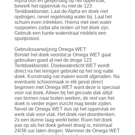
Alpha dun en gelijkmatig op het oppervlak,
bewerk het oppervlak nu met de 123
Tentdoekborstel. Laat de Alpha en doek niet
opdrogen, nevel regelmatig water bij. Laat het
schuim even intrekken. Hierna met veel water
naspoelen zodat alle resten uit het doek zijn.
Gebruik een harde waterstraal middels een
spuitpistool.
Gebruiksaanwijzing Omega WET:
Borstel het doek voordat je Omega WET gaat
gebruiken goed af met de droge 123
Tentdoekborstel. Doekwaterdicht WET wordt
direct na het reinigen gebruikt op het nog natte
doek. Kunstmatig nat maken wordt afgeraden. Na
eventuele schoonmaak in elk geval direct
beginnen met Omega WET want deze is speciaal
voor nat doek. Alleen bij het gecoate dak altijd
van binnen naar buiten werken, de rest van het
doek is verder eigen inzicht mag beide zijden.
Nevel de Omega WET dun op het oppervlak en
werk vlak voor vlak. Het doek niet doordrenken;
2x een dunne laag werkt beter. Ruim het doek
pas op als het doek geheel droog is, minimaal
24/36 uur laten drogen. Wanneer de Omega WET