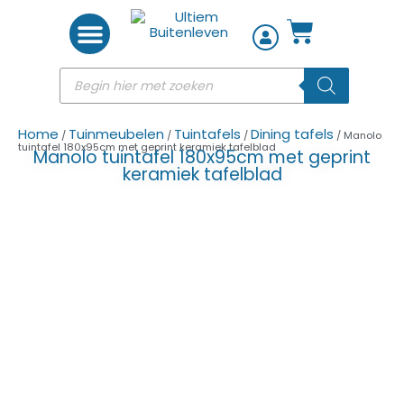
Woon accessoires
Home
Tuinmeubelen
Tuintafels
Dining tafels
/
/
/
/ Manolo
tuintafel 180x95cm met geprint keramiek tafelblad
Manolo tuintafel 180x95cm met geprint
keramiek tafelblad