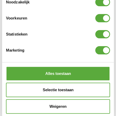
Noodzakelijk
Taste by 4 Seasons Outdoor Florence dining
tuinstoel – Latte
€
319,00
Voorkeuren
Taste by 4 Seasons Outdoor Calma dining
Statistieken
tuinstoel – Latte
€
329,00
Marketing
Cortina stapelbare dining tuinstoel – Latte
€
149,00
Alles toestaan
Barista stapel tuinstoel met zitkussen – Latte
€
189,00
Selectie toestaan
4 Seasons Outdoor Fabrice dining tuinstoel – Latte
Weigeren
€
419,00