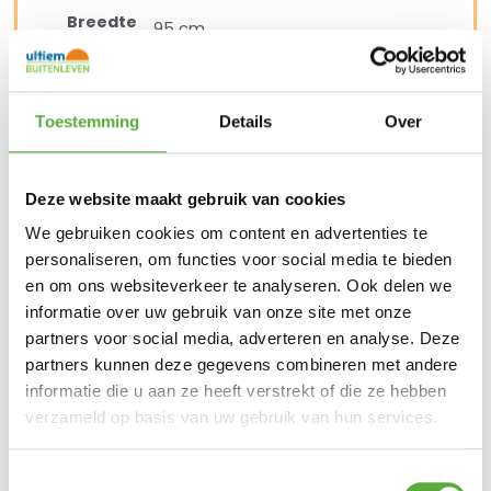
Breedte
95 cm
Hoogte
75 cm
SKU
91836
Toestemming
Details
Over
EAN
8720087030012
Deze website maakt gebruik van cookies
We gebruiken cookies om content en advertenties te
personaliseren, om functies voor social media te bieden
BIJPASSENDE ACCESSOIRES EN ALTERNATIEVE
en om ons websiteverkeer te analyseren. Ook delen we
PRODUCTEN
informatie over uw gebruik van onze site met onze
partners voor social media, adverteren en analyse. Deze
partners kunnen deze gegevens combineren met andere
Taste by 4 Seasons Outdoor Piacenza dining
informatie die u aan ze heeft verstrekt of die ze hebben
tuinstoel – Latte
verzameld op basis van uw gebruik van hun services.
€
329,00
€
249,00
Toestemmingsselectie