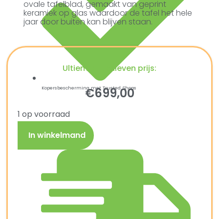
ovale tafelblad, gemaakt van geprint
keramiek op glas waardoor de tafel het hele
jaar door buiten kan blijven staan.
Ultiem Buitenleven prijs:
Kopersbescherming met Trusted Shops
€
699,00
1 op voorraad
In winkelmand