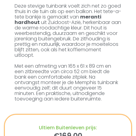
Deze stevige tuinbank voelt zich net zo goed
thuis in de tuin als op een balkon. Het tete-a-
tete bankje is gemaakt van
meranti
hardhout
uit Zuidoost-Azië, herkenbaar aan
de warme roodachtige kleur. Dit hout is
weerbestendig, duurzaam en geschikt voor
jarenlang buitengebruik. De zithouding is
prettig en natuurlijk, waardoor je moeiteloos
blijft zitten, ook als het koffiemoment
uitloopt.
Met een afmeting van 165 x 61 x 89 cm en
een zitbreedte van circa 52 cm biedt de
bank een comfortabele zitplek. Na
ontvangst monteer je de Memphis tuinbank
eenvoudig zelf; dit duurt ongeveer 15
minuten. Een praktische, uitnodigende
toevoeging aan iedere buitenruimte.
Ultiem Buitenleven prijs:
€
169,00