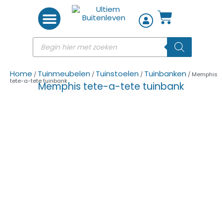
Woon accessoires
Home
Tuinmeubelen
Tuinstoelen
Tuinbanken
/
/
/
/ Memphis
tete-a-tete tuinbank
Memphis tete-a-tete tuinbank