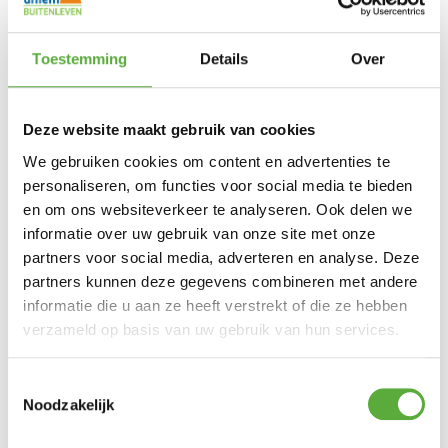
Toestemming
Details
Over
BIJPASSENDE ACCESSOIRES EN ALTERNATIEVE
PRODUCTEN
Deze website maakt gebruik van cookies
We gebruiken cookies om content en advertenties te
Balkon parasolvoet 20kg
personaliseren, om functies voor social media te bieden
Platinum Sun & Shade
antraciet
en om ons websiteverkeer te analyseren. Ook delen we
parasol Lisboa 210×150
€
29,95
Antraciet
informatie over uw gebruik van onze site met onze
partners voor social media, adverteren en analyse. Deze
€
79,95
partners kunnen deze gegevens combineren met andere
informatie die u aan ze heeft verstrekt of die ze hebben
verzameld op basis van uw gebruik van hun services.
Zitkussen universeel
Toestemmingsselectie
Zitkussen universeel
50x50cm – Panama Grijs
Noodzakelijk
50x50cm – Panama Sage
€
19,95
Groen