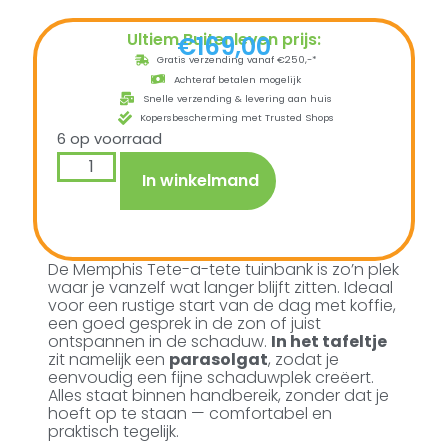
Ultiem Buitenleven prijs:
€
169,00
Gratis verzending vanaf €250,-*
Achteraf betalen mogelijk
Snelle verzending & levering aan huis
Kopersbescherming met Trusted Shops
6 op voorraad
In winkelmand
De Memphis Tete-a-tete tuinbank is zo’n plek
waar je vanzelf wat langer blijft zitten. Ideaal
voor een rustige start van de dag met koffie,
een goed gesprek in de zon of juist
ontspannen in de schaduw.
In het tafeltje
zit namelijk een
parasolgat
, zodat je
eenvoudig een fijne schaduwplek creëert.
Alles staat binnen handbereik, zonder dat je
hoeft op te staan — comfortabel en
praktisch tegelijk.