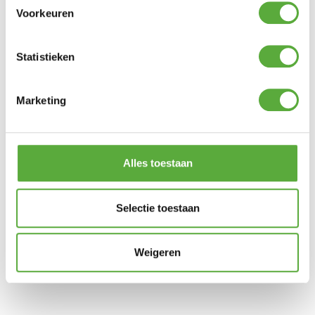
€
19,95
Voorkeuren
Statistieken
Zitkussen universeel
Zitkussen universeel
50x50cm – Panama Rood
Marketing
50x50cm – Panama
€
19,95
Golden Glow
€
19,95
Alles toestaan
Selectie toestaan
Zitkussen universeel
Zitkussen universeel
50x50cm – Panama Licht
50x50cm – Panama Safier
Weigeren
Grijs
Blauw
€
19,95
€
19,95