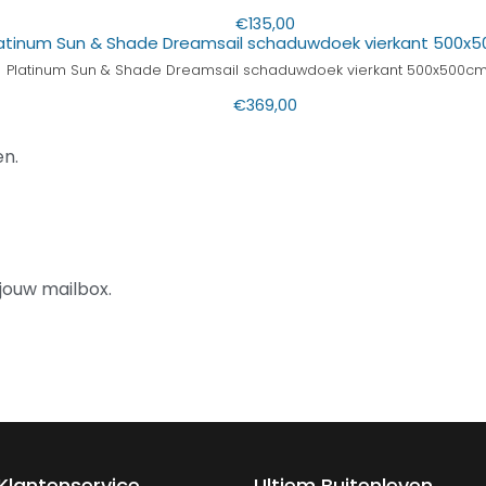
€
135,00
Platinum Sun & Shade Dreamsail schaduwdoek vierkant 500x500cm 
€
369,00
n.
jouw mailbox.
Klantenservice
Ultiem Buitenleven