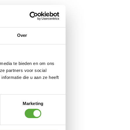
n beton
Over
 RVS
 media te bieden en om ons
M8x100mm
ze partners voor social
nformatie die u aan ze heeft
S
Marketing
 RVS