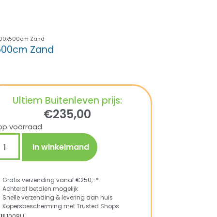
 500x500cm Zand
x500cm Zand
Ultiem Buitenleven prijs:
€
235,00
op voorraad
In winkelmand
Gratis verzending vanaf €250,-*
Achteraf betalen mogelijk
Snelle verzending & levering aan huis
Kopersbescherming met Trusted Shops
KU
1008U