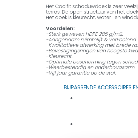
Het Coolfit schaduwdoek is zeer veelzij
terras. De open structuur van het doe
Het doek is kleurecht, water- en windd
Voordelen:
-Sterk geweven HDPE 285 g/m2.
-Aangenaam ruimtelijk & verkoelend.
-Kwalitatieve afwerking met brede ra
-Bevestigingsringen van hoogste kwalit
-Kleurecht.
-Optimale bescherming tegen schadeli
-Weerbestendig en onderhoudsarm.
-Vijf jaar garantie op de stof.
BIJPASSENDE ACCESSOIRES E