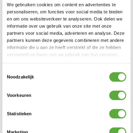
We gebruiken cookies om content en advertenties te
Kopersbescherming met Trusted Shops
personaliseren, om functies voor social media te bieden
SKU
91509 + 91512-1
Categorie
Hoek loungesets tuin
Merk:
Taste by 4 Seasons Outdoor
en om ons websiteverkeer te analyseren. Ook delen we
informatie over uw gebruik van onze site met onze
Taste by 4 Seasons Outdoor
Merk
partners voor social media, adverteren en analyse. Deze
Antraciet
Kleur
partners kunnen deze gegevens combineren met andere
Beige
Kleur 2
informatie die u aan ze heeft verstrekt of die ze hebben
Aluminium
Materiaal
verzameld op basis van uw gebruik van hun services.
Teak
Materiaal 2
86 cm
Diepte
5
Toestemmingsselectie
Aantal zitplaatsen
Noodzakelijk
43 cm
Zit hoogte
48 cm
Zit diepte
91509 + 91512
SKU
Voorkeuren
235 cm
Lengte
235 cm
Breedte
Statistieken
70 cm
Hoogte
Marketing