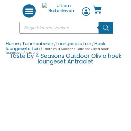
Woon accessoires
Home
Tuinmeubelen
Loungesets tuin
Hoek
/
/
/
loungesets tuin
/ Taste by 4 Seasons Outdoor Olivia hoek
loungeset Antraciet
Taste by 4 Seasons Outdoor Olivia hoek
loungeset Antraciet