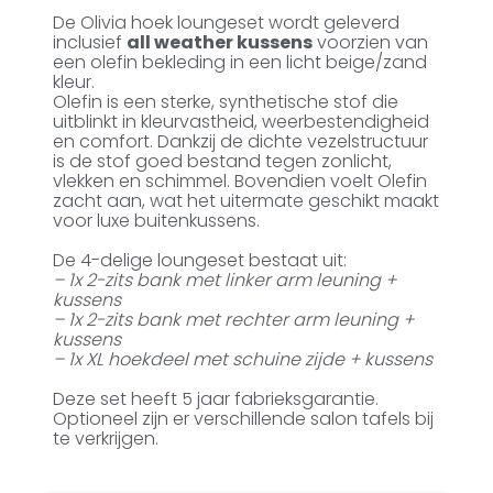
De Olivia hoek loungeset wordt geleverd
inclusief
all weather kussens
voorzien van
een olefin bekleding in een licht beige/zand
kleur.
Olefin is een sterke, synthetische stof die
uitblinkt in kleurvastheid, weerbestendigheid
en comfort. Dankzij de dichte vezelstructuur
is de stof goed bestand tegen zonlicht,
vlekken en schimmel. Bovendien voelt Olefin
zacht aan, wat het uitermate geschikt maakt
voor luxe buitenkussens.
De 4-delige loungeset bestaat uit:
– 1x 2-zits bank met linker arm leuning +
kussens
– 1x 2-zits bank met rechter arm leuning +
kussens
– 1x XL hoekdeel met schuine zijde + kussens
Deze set heeft 5 jaar fabrieksgarantie.
Optioneel zijn er verschillende salon tafels bij
te verkrijgen.