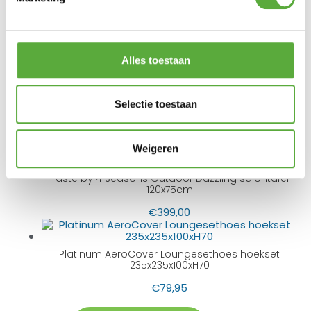
BIJPASSENDE ACCESSOIRES EN ALTERNATIEVE
PRODUCTEN
Alles toestaan
Taste by 4 Seasons Outdoor Emma salontafels (65
Selectie toestaan
& 80cm) – keramiek/teak top
€
549,00
Weigeren
Taste by 4 Seasons Outdoor Dazzling salontafel
120x75cm
€
399,00
Platinum AeroCover Loungesethoes hoekset
235x235x100xH70
€
79,95