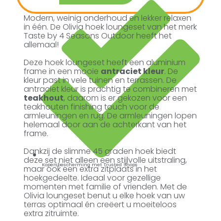
Modern, weinig onderhoud en lekker relaxen
in één. De Olivia hoek loungeset van het merk
Taste by 4 Seasons Outdoor heeft het
allemaal!
Deze hoek loungeset heeft een aluminium
frame in een mooie
antraciet kleur
. De
kleur past in vele tuinen en terrassen. De
antraciet kleur is prachtig te combineren met
teakhout
, daarom is er gekozen voor een
teakhouten finishing touch voor de
armleuningen en rug. De armleuningen lopen
helemaal door aan de achterkant van het
frame.
Dankzij de slimme 45 graden hoek biedt
deze set niet alleen een stijlvolle uitstraling,
Kopersbescherming met Trusted Shops
maar ook een extra zitplaats in het
hoekgedeelte. Ideaal voor gezellige
momenten met familie of vrienden. Met de
Olivia loungeset benut u elke hoek van uw
terras optimaal én creëert u moeiteloos
extra zitruimte.