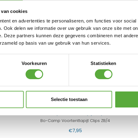
 van cookies
 Shops
ent en advertenties te personaliseren, om functies voor social
. Ook delen we informatie over uw gebruik van onze site met on
e. Deze partners kunnen deze gegevens combineren met andere i
erzameld op basis van uw gebruik van hun services.
123 Products Wasborstel WDL Bileve PBT 3×140 cm
€
64,99
Voorkeuren
Statistieken
Bo-Camp Dutch Oven 6QT Urban Outdoor
€
49,95
Bo-Camp Boogstokken Fiberglas reparatieset 4x50cm Ø11mm
Selectie toestaan
€
9,95
Bo-Camp Voortenttapijt Clips ZB/4
€
7,95