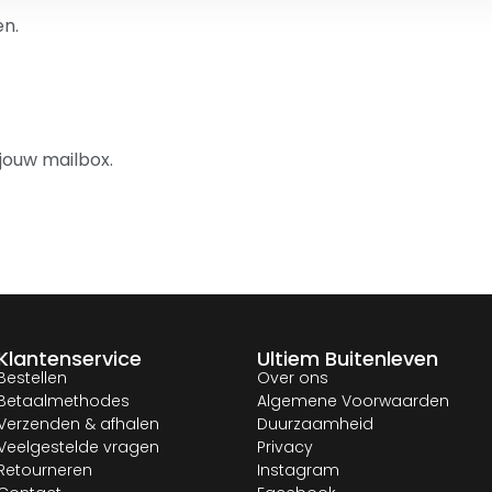
n.
jouw mailbox.
Klantenservice
Ultiem Buitenleven
Bestellen
Over ons
Betaalmethodes
Algemene Voorwaarden
Verzenden & afhalen
Duurzaamheid
Veelgestelde vragen
Privacy
Retourneren
Instagram