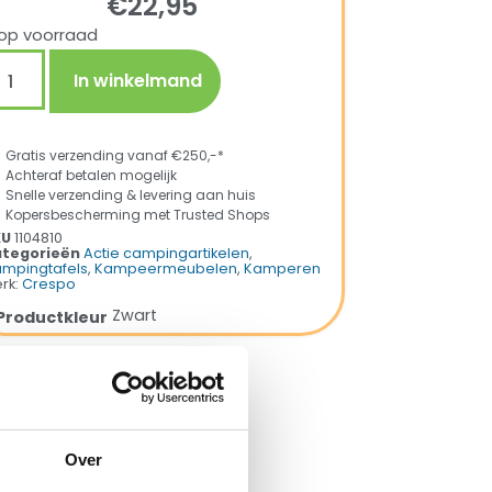
€
22,95
op voorraad
In winkelmand
Gratis verzending vanaf €250,-*
Achteraf betalen mogelijk
Snelle verzending & levering aan huis
Kopersbescherming met Trusted Shops
KU
1104810
tegorieën
Actie campingartikelen
,
mpingtafels
,
Kampeermeubelen
,
Kamperen
rk:
Crespo
Zwart
Productkleur
Over