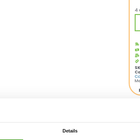
4 
S
Ca
Ca
Me
d.
ettafeltje. Ook te gebruiken als dienblad.
m. Gewicht 1kg.
Details