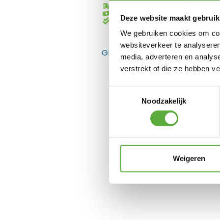
Gratis verzending vanaf €250,-*
Achteraf betalen mogelijk
Deze website maakt gebruik
Kopersbescherming met Trusted
We gebruiken cookies om cont
websiteverkeer te analyseren
GERELATEERDE PRODUCTEN
media, adverteren en analys
verstrekt of die ze hebben v
Toestemmingsselectie
Noodzakelijk
Weigeren