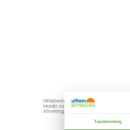
Hittebestendig en waterproof tafelbla
Maakt van krukje AL-302 een handig bijz
Afmeting: lengte 42cm en breedte 42c
Toestemming