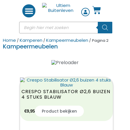
Woon accessoires
Home
Kamperen
Kampeermeubelen
/
/
/ Pagina 2
Kampeermeubelen
STOELHOEZEN EN
O
HOOFDKUSSENS
CRESPO STABILISATOR Ø2,6 BUIZEN
4 STUKS BLAUW
Product bekijken
€
9,95