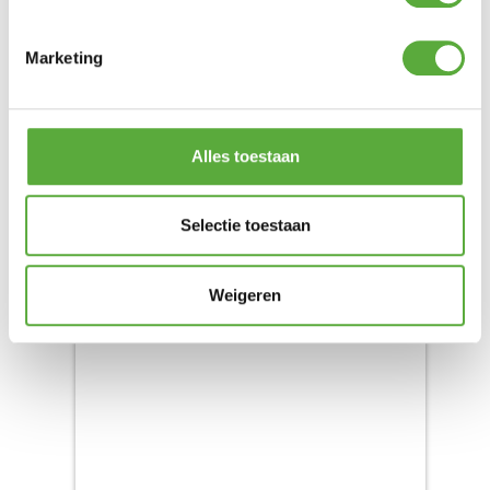
Marketing
Alles toestaan
Selectie toestaan
BO-CAMP STOELHOES L
UNIVERSEEL BADSTOF LICHTGRIJS
Weigeren
Product bekijken
€
17,99