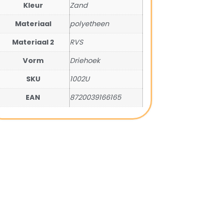
Kleur
Zand
Materiaal
polyetheen
Materiaal 2
RVS
Vorm
Driehoek
SKU
1002U
EAN
8720039166165