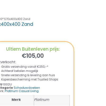
 90° 570x400x400 Zand
0x400x400 Zand
Ultiem Buitenleven prijs:
€
105,00
tverkocht
Gratis verzending vanaf €250,-*
Achteraf betalen mogelijk
Snelle verzending & levering aan huis
Kopersbescherming met Trusted Shops
KU
1002U
tegorie
Schaduwdoeken
rk:
Platinum Casual Living
Merk
Platinum