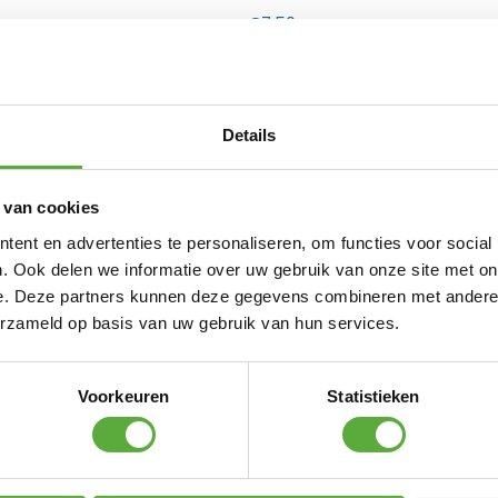
€
7,50
atinum Sun & Shade M8 Keilhuls voor steen e
€
7,95
Details
Platinum Sun & Shade M8 Spanmoer 2x haak
€
13,95
 van cookies
ent en advertenties te personaliseren, om functies voor social
inum Sun & Shade Bout met oog voor paal 
. Ook delen we informatie over uw gebruik van onze site met on
e. Deze partners kunnen deze gegevens combineren met andere i
€
7,95
erzameld op basis van uw gebruik van hun services.
Platinum Sun & Shade Plaat met oog RV
€
7,95
Voorkeuren
Statistieken
Platinum Sun & Shade M10 Spanmoer 2x haak
€
17,95