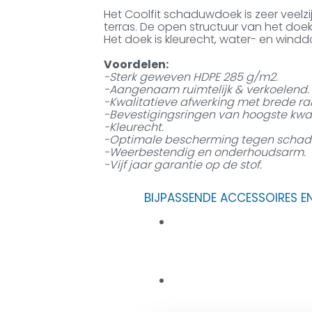
Het Coolfit schaduwdoek is zeer veelzij
terras. De open structuur van het doe
Het doek is kleurecht, water- en windd
Voordelen:
-Sterk geweven HDPE 285 g/m2.
-Aangenaam ruimtelijk & verkoelend.
-Kwalitatieve afwerking met brede ra
-Bevestigingsringen van hoogste kwalit
-Kleurecht.
-Optimale bescherming tegen schadeli
-Weerbestendig en onderhoudsarm.
-Vijf jaar garantie op de stof.
BIJPASSENDE ACCESSOIRES E