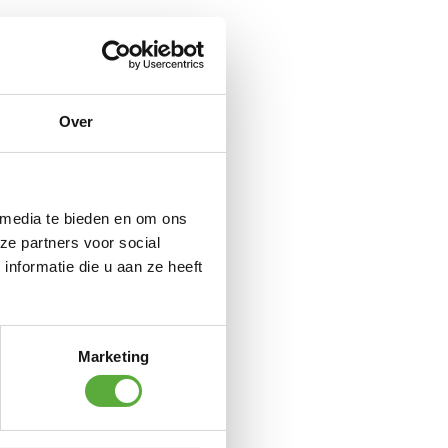
n beton
Over
 RVS
 media te bieden en om ons
M8x100mm
ze partners voor social
nformatie die u aan ze heeft
S
Marketing
 RVS