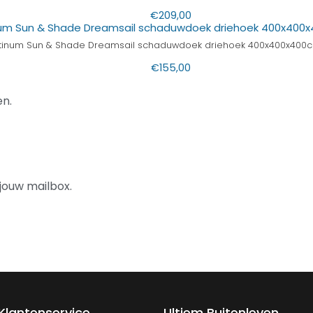
€
209,00
atinum Sun & Shade Dreamsail schaduwdoek driehoek 400x400x40
€
155,00
n.
jouw mailbox.
Klantenservice
Ultiem Buitenleven