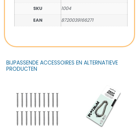
SKU
1004
EAN
8720039166271
BIJPASSENDE ACCESSOIRES EN ALTERNATIEVE
PRODUCTEN