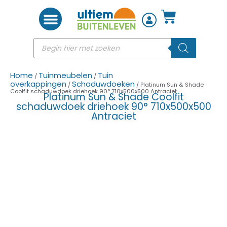
Woon accessoires
Home
Tuinmeubelen
Tuin
/
/
overkappingen
Schaduwdoeken
/
/ Platinum Sun & Shade
Coolfit schaduwdoek driehoek 90° 710x500x500 Antraciet
Platinum Sun & Shade Coolfit
schaduwdoek driehoek 90° 710x500x500
Antraciet