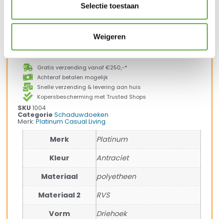
Selectie toestaan
1 op voorraad
In winkelmand
Weigeren
Gratis verzending vanaf €250,-*
Achteraf betalen mogelijk
Snelle verzending & levering aan huis
Kopersbescherming met Trusted Shops
SKU
1004
Categorie
Schaduwdoeken
Merk:
Platinum Casual Living
Merk
Platinum
Kleur
Antraciet
Materiaal
polyetheen
Materiaal 2
RVS
Vorm
Driehoek