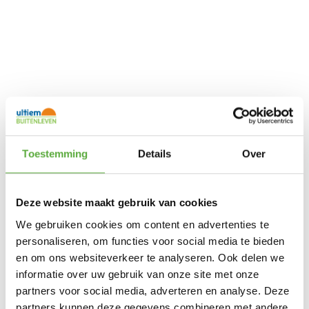
Toestemming
Details
Over
Ultiem Buitenleven prijs:
€
139,00
Gratis verzending vanaf €250,-*
Deze website maakt gebruik van cookies
Achteraf betalen mogelijk
Snelle verzending & levering aan huis
We gebruiken cookies om content en advertenties te
Kopersbescherming met Trusted Shops
personaliseren, om functies voor social media te bieden
1 op voorraad
en om ons websiteverkeer te analyseren. Ook delen we
In winkelmand
informatie over uw gebruik van onze site met onze
partners voor social media, adverteren en analyse. Deze
partners kunnen deze gegevens combineren met andere