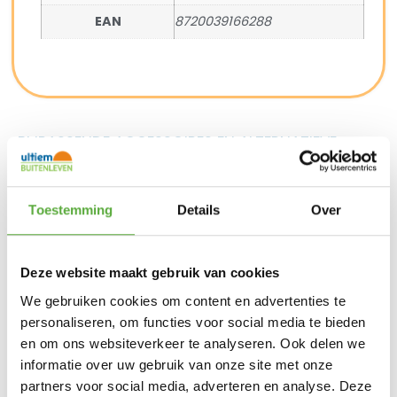
EAN
8720039166288
BIJPASSENDE ACCESSOIRES EN ALTERNATIEVE
PRODUCTEN
Toestemming
Details
Over
Platinum Sun & Shade
Platinum Sun & Shade
Schroeven 20x RVS
Karabijnhaak 8x80mm
Deze website maakt gebruik van cookies
€
4,45
RVS
We gebruiken cookies om content en advertenties te
€
7,50
personaliseren, om functies voor social media te bieden
en om ons websiteverkeer te analyseren. Ook delen we
informatie over uw gebruik van onze site met onze
partners voor social media, adverteren en analyse. Deze