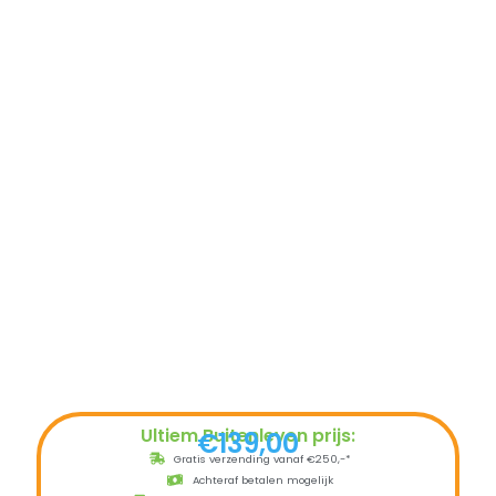
Ultiem Buitenleven prijs:
€
139,00
Gratis verzending vanaf €250,-*
Achteraf betalen mogelijk