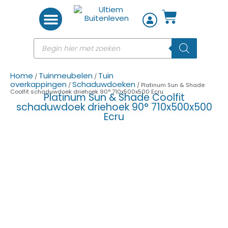
Woon accessoires
Home
Tuinmeubelen
Tuin
/
/
overkappingen
Schaduwdoeken
/
/ Platinum Sun & Shade
Coolfit schaduwdoek driehoek 90° 710x500x500 Ecru
Platinum Sun & Shade Coolfit
schaduwdoek driehoek 90° 710x500x500
Ecru