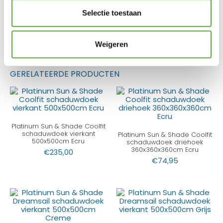
€
29,95
€
17,95
Selectie toestaan
Gratis verzending vanaf €250,-*
Achteraf betalen mogelijk
Weigeren
Kopersbescherming met Trusted Shops
GERELATEERDE PRODUCTEN
Platinum Sun & Shade Coolfit
schaduwdoek vierkant
Platinum Sun & Shade Coolfit
500x500cm Ecru
schaduwdoek driehoek
360x360x360cm Ecru
€
235,00
€
74,95